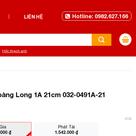
Hotline: 0982.627.166
LIÊN HỆ
Hốc thạch anh
àng Long 1A 21cm 032-0491A-21
XÓA
Gia
Phát Tài
.000
₫
1.542.000
₫