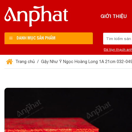
Chuyển
đến
GIỚI THIỆU
nội
dung
Tìm
DANH MỤC SẢN PHẨM
kiếm:
Đá Vụn thạch an
Trang chủ
Gậy Như Ý Ngọc Hoàng Long 1A 21cm 032-04