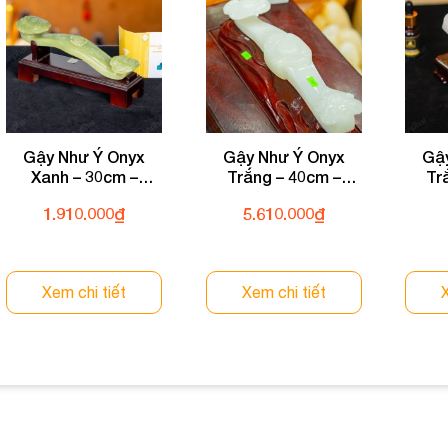
Gậy Như Ý Onyx
Gậy Như Ý Onyx
Gậ
Xanh – 30cm –
Trắng – 40cm –
Tr
M0442105
M1629
1.910.000
₫
5.610.000
₫
Xem chi tiết
Xem chi tiết