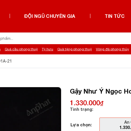
ĐỘI NGŨ CHUYÊN GIA
TIN TỨC
h
Quả cầu phong thuỷ
Tỳ hưu
Quà tặng phong thuỷ
Vòng đá phong thủy
91A-21
Gậy Như Ý Ngọc Ho
1.330.000
₫
Tình trạng:
An 
Lựa chọn:
1.330