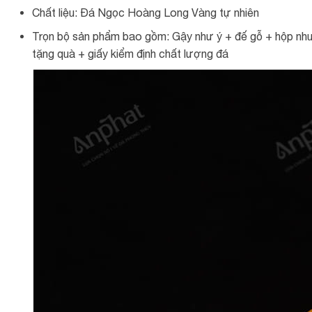
Chất liệu: Đá Ngọc Hoàng Long Vàng tự nhiên
Trọn bộ sản phẩm bao gồm: Gậy như ý + đế gỗ + hộp nhun
tặng quà + giấy kiểm định chất lượng đá