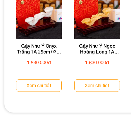
Gậy Như Ý Onyx
Gậy Như Ý Ngọc
Trắng 1A 25cm 032-
Hoàng Long 1A
0531A-25
25cm 032-0491A-25
1.530.000
₫
1.630.000
₫
Xem chi tiết
Xem chi tiết