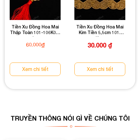
Tiền Xu Đồng Hoa Mai
Tiền Xu Đồng Hoa Mai
Thập Toàn 101-106K03-
Kim Tiền 5,5cm 101-
L2
106K04-5,5
60.000
₫
30.000
₫
Xem chi tiết
Xem chi tiết
TRUYỀN THÔNG NÓI GÌ VỀ CHÚNG TÔI