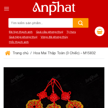
Chuyển
đến
nội
dung
Tìm
kiếm:
Đá Vụn thạch anh
Quả cầu phong thuỷ
Tỳ hưu
Quà tặng phong thuỷ
Vòng đá phong thủy
Hốc thạch anh
Trang chủ
Hoa Mai Thập Toàn (3 Chiếc) – M15832