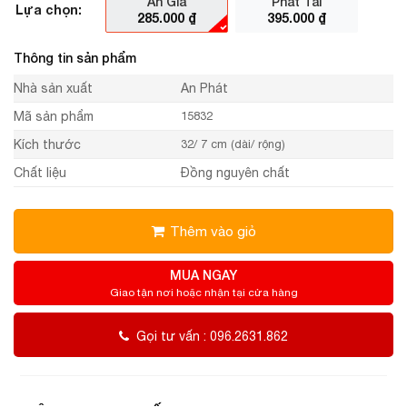
An Gia
Phát Tài
Lựa chọn:
285.000
₫
395.000
₫
Thông tin sản phẩm
Nhà sản xuất
An Phát
Mã sản phẩm
15832
Kích thước
32/ 7 cm (dài/ rộng)
Chất liệu
Đồng nguyên chất
Thêm vào giỏ
MUA NGAY
Giao tận nơi hoặc nhận tại cửa hàng
Gọi tư vấn : 096.2631.862