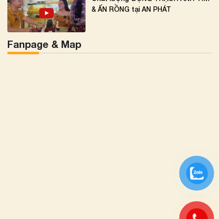
& ẤN RỒNG tại AN PHÁT
Fanpage & Map