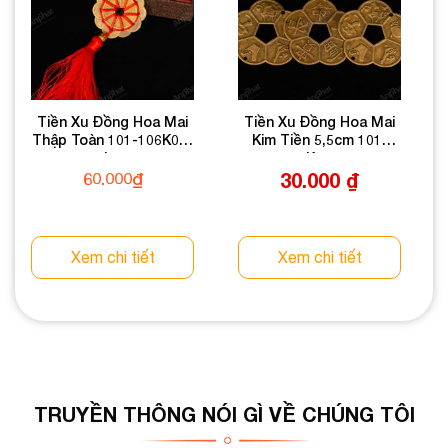
Tiền Xu Đồng Hoa Mai
Tiền Xu Đồng Hoa Mai
Thập Toàn 101-106K03-
Kim Tiền 5,5cm 101-
L2
106K04-5,5
60.000
₫
30.000
₫
Xem chi tiết
Xem chi tiết
TRUYỀN THÔNG NÓI GÌ VỀ CHÚNG TÔI