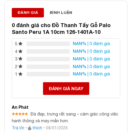
Địa chỉ: 60/69 Bùi Huy Bích, Hoàng Mai, Hà Nội
Điện thoại: 0982 627 166
ĐÁNH GIÁ
BÌNH LUẬN
Email:
daphongthuyanphat@gmail.com
0 đánh giá cho
Đồ Thanh Tẩy Gỗ Palo
Santo Peru 1A 10cm 126-1401A-10
NAN%
| 0 đánh giá
5
NAN%
| 0 đánh giá
4
NAN%
| 0 đánh giá
3
NAN%
| 0 đánh giá
2
NAN%
| 0 đánh giá
1
ĐÁNH GIÁ NGAY
An Phát
Đá đẹp, trưng rất sang – cảm giác công việc
Được xếp
hanh thông và may mắn hơn.
hạng
5
5
sao
Trả lời
•
thích
•
08/01/2026