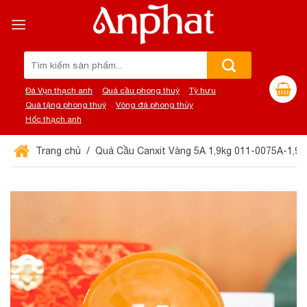
Chuyển
đến
nội
dung
Tìm
kiếm:
Đá Vụn thạch anh
Quả cầu phong thuỷ
Tỳ hưu
Quà tặng phong thuỷ
Vòng đá phong thủy
Hốc thạch anh
Trang chủ
Quả Cầu Canxit Vàng 5A 1,9kg 011-0075A-1,9