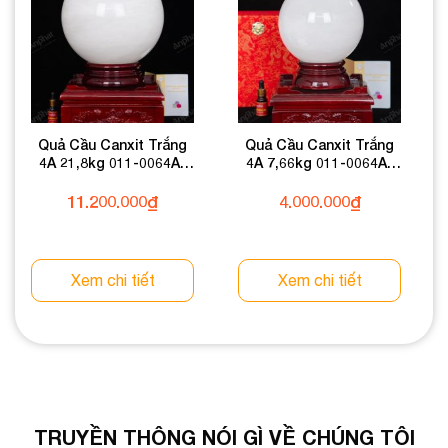
Quả Cầu Canxit Trắng
Quả Cầu Canxit Trắng
4A 21,8kg 011-0064A-
4A 7,66kg 011-0064A-
21,8
7,66
11.200.000
₫
4.000.000
₫
Xem chi tiết
Xem chi tiết
TRUYỀN THÔNG NÓI GÌ VỀ CHÚNG TÔI