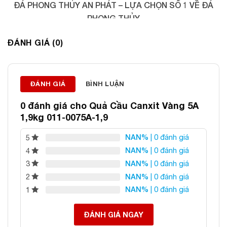
ĐÁ PHONG THỦY AN PHÁT – LỰA CHỌN SỐ 1 VỀ ĐÁ
PHONG THỦY
Địa chỉ: 60/69 Bùi Huy Bích, Hoàng Mai, Hà Nội
ĐÁNH GIÁ (0)
Điện thoại: 0982 627 166
Email:
daphongthuyanphat@gmail.com
ĐÁNH GIÁ
BÌNH LUẬN
0 đánh giá cho
Quả Cầu Canxit Vàng 5A
1,9kg 011-0075A-1,9
NAN%
| 0 đánh giá
5
NAN%
| 0 đánh giá
4
NAN%
| 0 đánh giá
3
NAN%
| 0 đánh giá
2
NAN%
| 0 đánh giá
1
ĐÁNH GIÁ NGAY