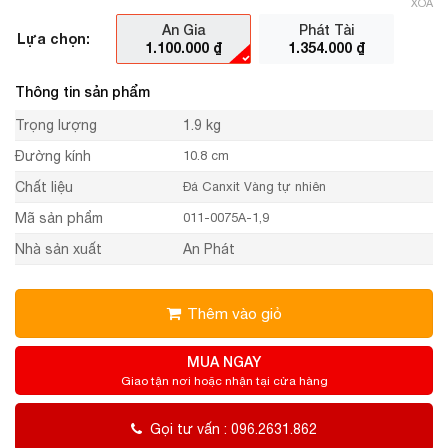
XÓA
An Gia
Phát Tài
Lựa chọn:
1.100.000
₫
1.354.000
₫
Thông tin sản phẩm
Trọng lượng
1.9 kg
Đường kính
10.8 cm
Chất liệu
Đá Canxit Vàng tự nhiên
Mã sản phẩm
011-0075A-1,9
Nhà sản xuất
An Phát
Thêm vào giỏ
MUA NGAY
Giao tận nơi hoặc nhận tại cửa hàng
Gọi tư vấn : 096.2631.862