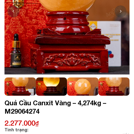
Quả Cầu Canxit Vàng – 4,274kg –
M29064274
2.277.000
₫
Tình trạng: