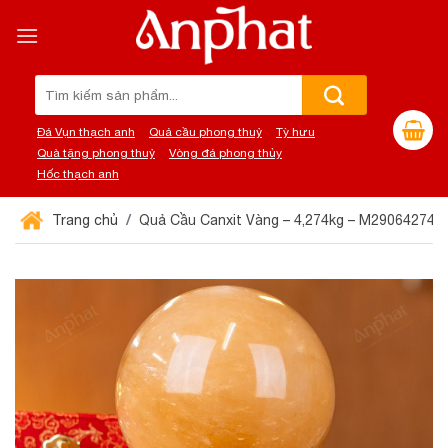
Chuyển
đến
nội
dung
Tìm
kiếm:
Đá Vụn thạch anh
Quả cầu phong thuỷ
Tỳ hưu
Quà tặng phong thuỷ
Vòng đá phong thủy
Hốc thạch anh
Trang chủ
Quả Cầu Canxit Vàng – 4,274kg – M29064274