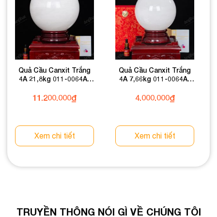
Quả Cầu Canxit Trắng
Quả Cầu Canxit Trắng
4A 21,8kg 011-0064A-
4A 7,66kg 011-0064A-
21,8
7,66
11.200.000
₫
4.000.000
₫
Xem chi tiết
Xem chi tiết
TRUYỀN THÔNG NÓI GÌ VỀ CHÚNG TÔI