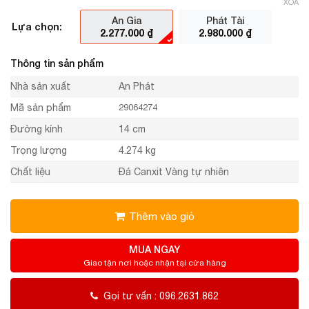
XÓA
An Gia
Phát Tài
Lựa chọn:
2.277.000
₫
2.980.000
₫
Thông tin sản phẩm
Nhà sản xuất
An Phát
Mã sản phẩm
29064274
Đường kính
14 cm
Trọng lượng
4.274 kg
Chất liệu
Đá Canxit Vàng tự nhiên
Thêm vào giỏ
MUA NGAY
Giao tận nơi hoặc nhận tại cửa hàng
Gọi tư vấn : 096.2631.862