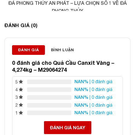
ĐÁ PHONG THỦY AN PHÁT – LỰA CHỌN SỐ 1 VỀ ĐÁ
PHONG THỦY
Địa chỉ: 60/69 Bùi Huy Bích, Hoàng Mai, Hà Nội
ĐÁNH GIÁ (0)
Điện thoại: 0982 627 166
Email:
daphongthuyanphat@gmail.com
ĐÁNH GIÁ
BÌNH LUẬN
0 đánh giá cho
Quả Cầu Canxit Vàng –
4,274kg – M29064274
NAN%
| 0 đánh giá
5
NAN%
| 0 đánh giá
4
NAN%
| 0 đánh giá
3
NAN%
| 0 đánh giá
2
NAN%
| 0 đánh giá
1
ĐÁNH GIÁ NGAY