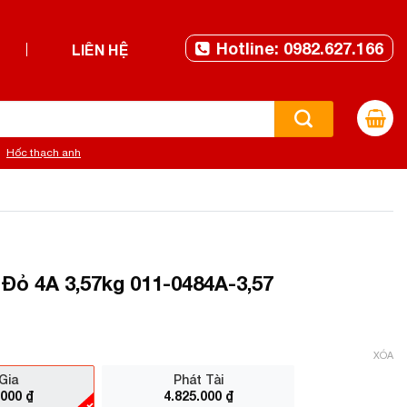
Hotline: 0982.627.166
LIÊN HỆ
Hốc thạch anh
Đỏ 4A 3,57kg 011-0484A-3,57
XÓA
Gia
Phát Tài
.000
₫
4.825.000
₫