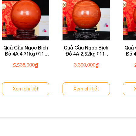
Quả Cầu Ngọc Bích
Quả Cầu Ngọc Bích
Quả 
Đỏ 4A 4,31kg 011-
Đỏ 4A 2,52kg 011-
Đỏ 4
0484A-4,31
0484A-2,52
5.538.000
₫
3.300.000
₫
Xem chi tiết
Xem chi tiết