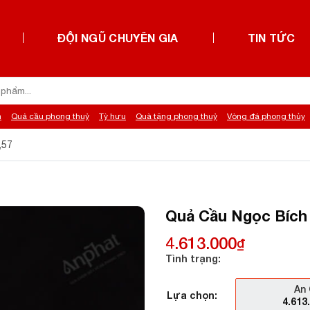
ĐỘI NGŨ CHUYÊN GIA
TIN TỨC
h
Quả cầu phong thuỷ
Tỳ hưu
Quà tặng phong thuỷ
Vòng đá phong thủy
,57
Quả Cầu Ngọc Bích 
4.613.000
₫
Tình trạng:
An 
Lựa chọn:
4.613