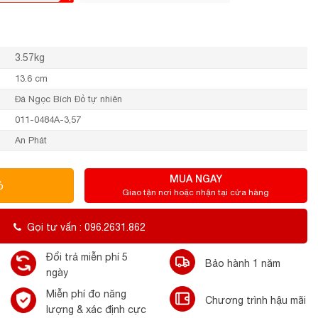
3.57kg
13.6 cm
Đá Ngọc Bích Đỏ tự nhiên
011-0484A-3,57
An Phát
MUA NGAY
ỏ
Giao tận nơi hoặc nhận tại cửa hàng
Gọi tư vấn : 096.2631.862
Đổi trả miễn phí 5
Bảo hành 1 năm
ngày
Miễn phí đo năng
Chương trình hậu mãi
lượng & xác định cực