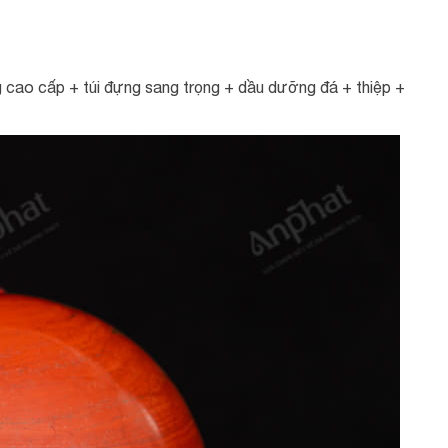
 cao cấp + túi đựng sang trọng + dầu dưỡng đá + thiệp +