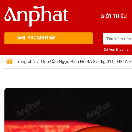
Chuyển
đến
GIỚI THIỆU
nội
dung
Tìm
DANH MỤC SẢN PHẨM
kiếm:
Đá Vụn thạch an
Trang chủ
Quả Cầu Ngọc Bích Đỏ 4A 3,57kg 011-0484A-3