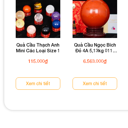
Quả Cầu Thạch Anh
Quả Cầu Ngọc Bích
Mini Các Loại Size 1
Đỏ 4A 5,13kg 011-
0484A-5,13
115.000
₫
6.563.000
₫
Xem chi tiết
Xem chi tiết