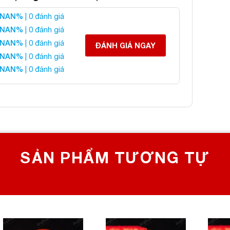
NAN%
| 0 đánh giá
ầu Ngọc Bích Đỏ 4A
NAN%
| 0 đánh giá
NAN%
| 0 đánh giá
ĐÁNH GIÁ NGAY
NAN%
| 0 đánh giá
NAN%
| 0 đánh giá
 liên hệ:
SẢN PHẨM TƯƠNG TỰ
 CHỌN SỐ 1 VỀ ĐÁ PHONG THỦY
Bích, Hoàng Mai, Hà Nội
0982 627 166
yanphat@gmail.com