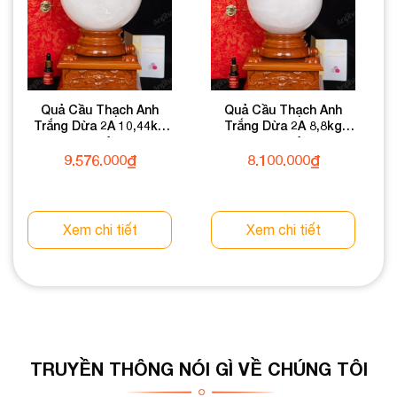
Quả Cầu Thạch Anh
Quả Cầu Thạch Anh
Trắng Dừa 2A 10,44kg
Trắng Dừa 2A 8,8kg
011-0882A-10,44
011-0882A-8,8
9.576.000
₫
8.100.000
₫
Xem chi tiết
Xem chi tiết
TRUYỀN THÔNG NÓI GÌ VỀ CHÚNG TÔI