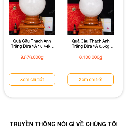
Quả Cầu Thạch Anh
Quả Cầu Thạch Anh
Trắng Dừa 2A 10,44kg
Trắng Dừa 2A 8,8kg
011-0882A-10,44
011-0882A-8,8
9.576.000
₫
8.100.000
₫
Xem chi tiết
Xem chi tiết
TRUYỀN THÔNG NÓI GÌ VỀ CHÚNG TÔI