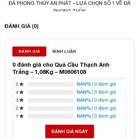
ĐÁ PHONG THỦY AN PHÁT – LỰA CHỌN SỐ 1 VỀ ĐÁ
PHONG THỦY
Địa chỉ: 60/69 Bùi Huy Bích, Hoàng Mai, Hà Nội
ĐÁNH GIÁ (0)
Điện thoại: 0982 627 166
Email:
daphongthuyanphat@gmail.com
ĐÁNH GIÁ
BÌNH LUẬN
0 đánh giá cho
Quả Cầu Thạch Anh
Trắng – 1,08Kg – M0606108
NAN%
| 0 đánh giá
5
NAN%
| 0 đánh giá
4
NAN%
| 0 đánh giá
3
NAN%
| 0 đánh giá
2
NAN%
| 0 đánh giá
1
ĐÁNH GIÁ NGAY