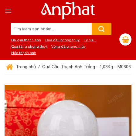
Chuyển
đến
nội
dung
Tìm
kiếm:
Đá Vụn thạch anh
Quả cầu phong thuỷ
Tỳ hưu
Quà tặng phong thuỷ
Vòng đá phong thủy
Hốc thạch anh
Trang chủ
Quả Cầu Thạch Anh Trắng – 1,08Kg – M060610