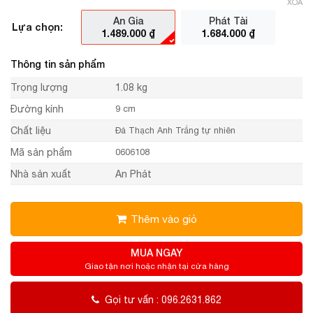
XÓA
An Gia
Phát Tài
Lựa chọn:
1.489.000
₫
1.684.000
₫
Thông tin sản phẩm
Trọng lượng
1.08 kg
Đường kính
9 cm
Chất liệu
Đá Thạch Anh Trắng tự nhiên
Mã sản phẩm
0606108
Nhà sản xuất
An Phát
Thêm vào giỏ
MUA NGAY
Giao tận nơi hoặc nhận tại cửa hàng
Gọi tư vấn : 096.2631.862