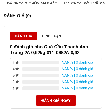
ĐÁ PHONG THỦY AN PHÁT – LỰA CHỌN SỐ 1 VỀ ĐÁ
PHONG THỦY
ĐÁNH GIÁ (0)
Địa chỉ: 60/69 Bùi Huy Bích, Hoàng Mai, Hà Nội
Điện thoại: 0982 627 166
Email:
daphongthuyanphat@gmail.com
ĐÁNH GIÁ
BÌNH LUẬN
0 đánh giá cho
Quả Cầu Thạch Anh
Trắng 2A 0,62kg 011-0882A-0,62
NAN%
| 0 đánh giá
5
NAN%
| 0 đánh giá
4
NAN%
| 0 đánh giá
3
NAN%
| 0 đánh giá
2
NAN%
| 0 đánh giá
1
ĐÁNH GIÁ NGAY