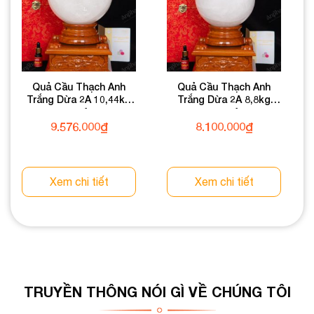
Quả Cầu Thạch Anh
Quả Cầu Thạch Anh
Trắng Dừa 2A 10,44kg
Trắng Dừa 2A 8,8kg
011-0882A-10,44
011-0882A-8,8
9.576.000
₫
8.100.000
₫
Xem chi tiết
Xem chi tiết
TRUYỀN THÔNG NÓI GÌ VỀ CHÚNG TÔI