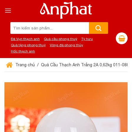
Chuyển
đến
nội
dung
Tìm
kiếm:
Đá Vụn thạch anh
Quả cầu phong thuỷ
Tỳ hưu
Quà tặng phong thuỷ
Vòng đá phong thủy
Hốc thạch anh
Trang chủ
Quả Cầu Thạch Anh Trắng 2A 0,62kg 011-0882