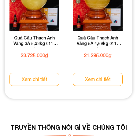
Quả Cầu Thạch Anh
Quả Cầu Thạch Anh
Vàng 3A 5,23kg 011-
Vàng 5A 4,69kg 011-
0913A-5,23
0915A-4,69
23.725.000
₫
21.295.000
₫
Xem chi tiết
Xem chi tiết
TRUYỀN THÔNG NÓI GÌ VỀ CHÚNG TÔI