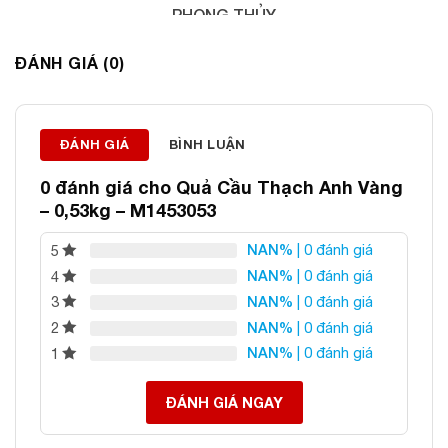
PHONG THỦY
Địa chỉ: 60/69 Bùi Huy Bích, Hoàng Mai, Hà Nội
ĐÁNH GIÁ (0)
Điện thoại: 0982 627 166
Email:
daphongthuyanphat@gmail.com
ĐÁNH GIÁ
BÌNH LUẬN
0 đánh giá cho
Quả Cầu Thạch Anh Vàng
– 0,53kg – M1453053
NAN%
| 0 đánh giá
5
NAN%
| 0 đánh giá
4
NAN%
| 0 đánh giá
3
NAN%
| 0 đánh giá
2
NAN%
| 0 đánh giá
1
ĐÁNH GIÁ NGAY