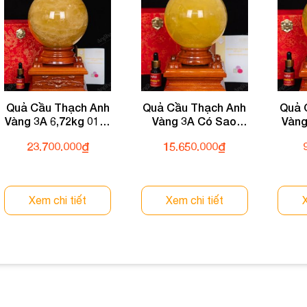
Quả Cầu Thạch Anh
Quả Cầu Thạch Anh
Quả 
Vàng 3A 6,72kg 011-
Vàng 3A Có Sao
Vàng
0913A-6,72
3,44kg 012-0913A-
23.700.000
₫
15.650.000
₫
3,44
Xem chi tiết
Xem chi tiết