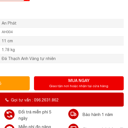
An Phát
AH004
11 cm
1.78 kg
Đá Thạch Anh Vàng tự nhiên
MUA NGAY
ỏ
Giao tận nơi hoặc nhận tại cửa hàng
Gọi tư vấn : 096.2631.862
Đổi trả miễn phí 5
Bảo hành 1 năm
ngày
Miễn phí đo năng