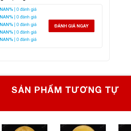
Cầu Thạch Anh Vàng
NAN%
| 0 đánh giá
NAN%
| 0 đánh giá
NAN%
| 0 đánh giá
 liên hệ:
ĐÁNH GIÁ NGAY
NAN%
| 0 đánh giá
NAN%
| 0 đánh giá
 CHỌN SỐ 1 VỀ ĐÁ PHONG THỦY
Bích, Hoàng Mai, Hà Nội
0982 627 166
yanphat@gmail.com
SẢN PHẨM TƯƠNG TỰ