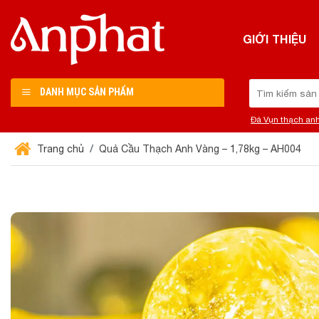
Chuyển
đến
GIỚI THIỆU
nội
dung
Tìm
DANH MỤC SẢN PHẨM
kiếm:
Đá Vụn thạch an
Trang chủ
Quả Cầu Thạch Anh Vàng – 1,78kg – AH004