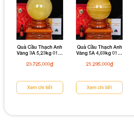
Quả Cầu Thạch Anh
Quả Cầu Thạch Anh
Vàng 3A 5,23kg 011-
Vàng 5A 4,69kg 011-
0913A-5,23
0915A-4,69
23.725.000
₫
21.295.000
₫
Xem chi tiết
Xem chi tiết