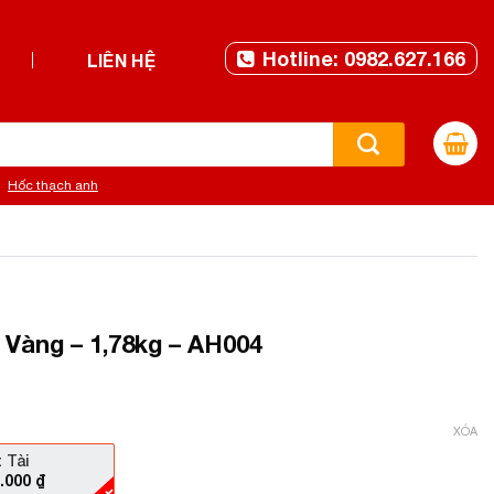
Hotline: 0982.627.166
LIÊN HỆ
Hốc thạch anh
Vàng – 1,78kg – AH004
XÓA
 Tài
0.000
₫