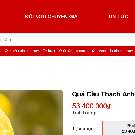
ĐỘI NGŨ CHUYÊN GIA
TIN TỨC
h
Quả cầu phong thuỷ
Tỳ hưu
Quà tặng phong thuỷ
Vòng đá phong thủy
Quả Cầu Thạch Anh 
53.400.000
₫
Tình trạng:
Phát
Lựa chọn:
53.40