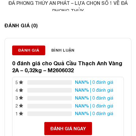
ĐÁ PHONG THỦY AN PHÁT – LỰA CHỌN SỐ 1 VỀ ĐÁ
PHONG THỦY
Địa chỉ: 60/69 Bùi Huy Bích, Hoàng Mai, Hà Nội
ĐÁNH GIÁ (0)
Điện thoại: 0982 627 166
Email:
daphongthuyanphat@gmail.com
ĐÁNH GIÁ
BÌNH LUẬN
0 đánh giá cho
Quả Cầu Thạch Anh Vàng
2A – 0,32kg – M2606032
NAN%
| 0 đánh giá
5
NAN%
| 0 đánh giá
4
NAN%
| 0 đánh giá
3
NAN%
| 0 đánh giá
2
NAN%
| 0 đánh giá
1
ĐÁNH GIÁ NGAY