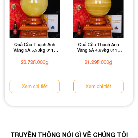
Quả Cầu Thạch Anh
Quả Cầu Thạch Anh
Vàng 3A 5,23kg 011-
Vàng 5A 4,69kg 011-
0913A-5,23
0915A-4,69
23.725.000
₫
21.295.000
₫
Xem chi tiết
Xem chi tiết
TRUYỀN THÔNG NÓI GÌ VỀ CHÚNG TÔI