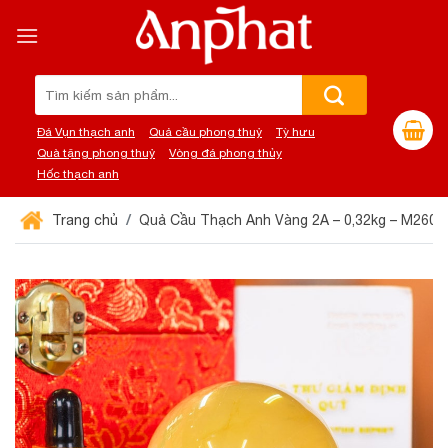
Chuyển
đến
nội
dung
Tìm
kiếm:
Đá Vụn thạch anh
Quả cầu phong thuỷ
Tỳ hưu
Quà tặng phong thuỷ
Vòng đá phong thủy
Hốc thạch anh
Trang chủ
Quả Cầu Thạch Anh Vàng 2A – 0,32kg – M2606