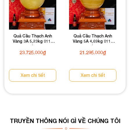
Quả Cầu Thạch Anh
Quả Cầu Thạch Anh
Vàng 3A 5,23kg 011-
Vàng 5A 4,69kg 011-
0913A-5,23
0915A-4,69
23.725.000
₫
21.295.000
₫
Xem chi tiết
Xem chi tiết
TRUYỀN THÔNG NÓI GÌ VỀ CHÚNG TÔI