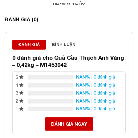
PHONG THỦY
Địa chỉ: 60/69 Bùi Huy Bích, Hoàng Mai, Hà Nội
ĐÁNH GIÁ (0)
Điện thoại: 0982 627 166
Email:
daphongthuyanphat@gmail.com
ĐÁNH GIÁ
BÌNH LUẬN
0 đánh giá cho
Quả Cầu Thạch Anh Vàng
– 0,42kg – M1453042
NAN%
| 0 đánh giá
5
NAN%
| 0 đánh giá
4
NAN%
| 0 đánh giá
3
NAN%
| 0 đánh giá
2
NAN%
| 0 đánh giá
1
ĐÁNH GIÁ NGAY