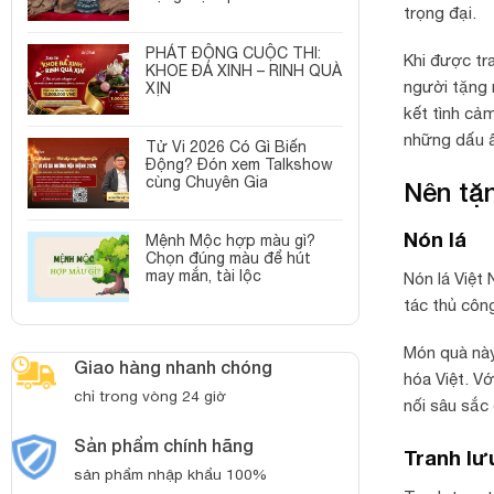
trọng đại.
PHÁT ĐỘNG CUỘC THI:
Khi được tr
KHOE ĐÁ XINH – RINH QUÀ
người tặng 
XỊN
kết tình cả
những dấu ấ
Tử Vi 2026 Có Gì Biến
Động? Đón xem Talkshow
cùng Chuyên Gia
Nên tặ
Nón lá
Mệnh Mộc hợp màu gì?
Chọn đúng màu để hút
may mắn, tài lộc
Nón lá Việt
tác thủ côn
Món quà này
Giao hàng nhanh chóng
hóa Việt. V
chỉ trong vòng 24 giờ
nối sâu sắc 
Sản phẩm chính hãng
Tranh lư
sản phẩm nhập khẩu 100%