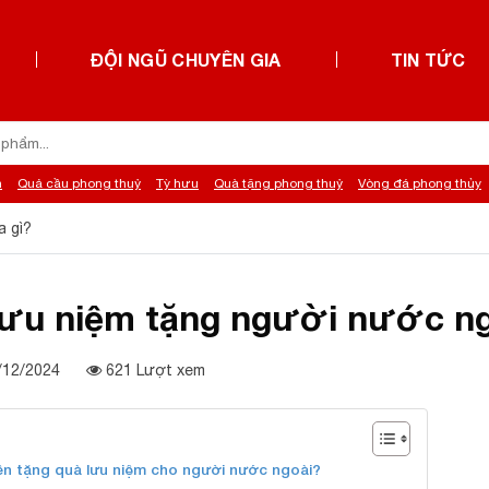
ĐỘI NGŨ CHUYÊN GIA
TIN TỨC
h
Quả cầu phong thuỷ
Tỳ hưu
Quà tặng phong thuỷ
Vòng đá phong thủy
a gì?
lưu niệm tặng người nước ng
3/12/2024
621 Lượt xem
ên tặng quà lưu niệm cho người nước ngoài?