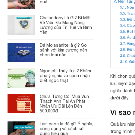
Nên tặng
quả
Nón 
Tran
Chalcedony Là Gì? Bí Mật
Đồ 
Về Viên Đá Mang Năng
Cà p
Lượng của Trí Tuệ và Bình
Bút 
Yên
Áo d
Vòng
Đá Moissanite là gì? So
Đồ t
sánh với kim cương nên
chọn loại nào
Chuô
Gố
Ngọc phỉ thúy là gì? Khám
phá ý nghĩa và cách nhận
Khi chọn qu
biết ngọc thật
lưu niệm đặ
nghĩa dành 
Chưa Từng Có: Mua Vụn
dưới đây.
Thạch Anh Tại An Phát
Nhận Ưu Đãi Lên Đến
Vì sao
500.000đ
Quà lưu niệ
Lam ngọc là đá gì? Ý nghĩa,
công dụng và cách sử
trong mình 
dụng hiệu quả