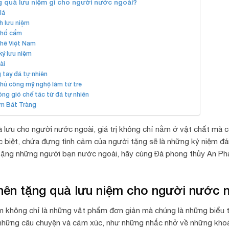
 quà lưu niệm gì cho người nước ngoài?
lá
h lưu niệm
thổ cẩm
hê Việt Nam
ký lưu niệm
ài
 tay đá tự nhiên
hủ công mỹ nghệ làm từ tre
ng gió chế tác từ đá tự nhiên
m Bát Tràng
à lưu cho người nước ngoài, giá trị không chỉ nằm ở vật chất mà
c biệt, chứa đựng tình cảm của người tặng sẽ là những kỷ niệm đ
tặng những người bạn nước ngoài, hãy cùng Đá phong thủy An Phát
 nên tặng quà lưu niệm cho người nước 
m không chỉ là những vật phẩm đơn giản mà chúng là những biểu
những câu chuyện và cảm xúc, như những nhắc nhở về những khoản