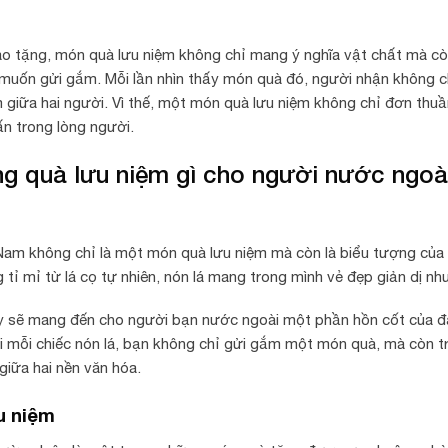
ao tặng, món quà lưu niệm không chỉ mang ý nghĩa vật chất mà còn
muốn gửi gắm. Mỗi lần nhìn thấy món quà đó, người nhận không 
m giữa hai người. Vì thế, một món quà lưu niệm không chỉ đơn thuần
n trong lòng người.
ng quà lưu niệm gì cho người nước ngoà
 Nam không chỉ là một món quà lưu niệm mà còn là biểu tượng của
g tỉ mỉ từ lá cọ tự nhiên, nón lá mang trong mình vẻ đẹp giản dị n
 sẽ mang đến cho người bạn nước ngoài một phần hồn cốt của đất
ới mỗi chiếc nón lá, bạn không chỉ gửi gắm một món quà, mà còn tr
giữa hai nền văn hóa.
u niệm