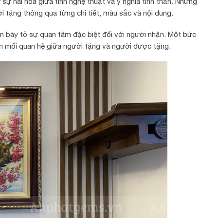
ự hài hòa giữa tính nghệ thuật và ý nghĩa tinh thần. Những
 tặng thông qua từng chi tiết, màu sắc và nội dung.
òn bày tỏ sự quan tâm đặc biệt đối với người nhận. Một bức
êm mối quan hệ giữa người tặng và người được tặng.