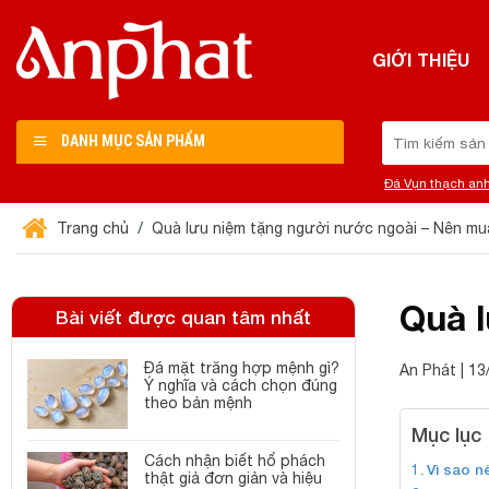
Chuyển
đến
GIỚI THIỆU
nội
dung
Tìm
DANH MỤC SẢN PHẨM
kiếm:
Đá Vụn thạch an
Trang chủ
Quà lưu niệm tặng người nước ngoài – Nên mu
Quà 
Bài viết được quan tâm nhất
Đá mặt trăng hợp mệnh gì?
An Phát | 1
Ý nghĩa và cách chọn đúng
theo bản mệnh
Mục lục
Cách nhận biết hổ phách
Vì sao n
thật giả đơn giản và hiệu