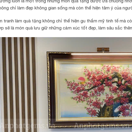
tường luôn là một trong những món quà tặng được ưa chuộng nhờ s
hông chỉ làm đẹp không gian sống mà còn thể hiện tâm ý của người
ọn tranh làm quà tặng không chỉ thể hiện gu thẩm mỹ tinh tế mà c
ợp sẽ là món quà lưu giữ những cảm xúc tốt đẹp, làm sâu sắc th