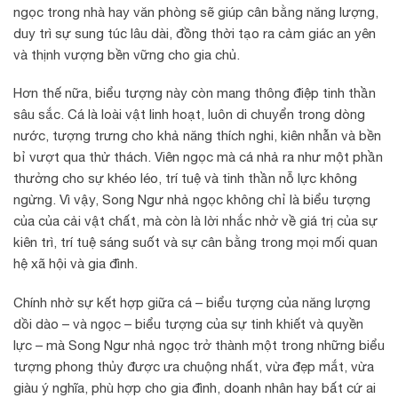
ngọc trong nhà hay văn phòng sẽ giúp cân bằng năng lượng,
duy trì sự sung túc lâu dài, đồng thời tạo ra cảm giác an yên
và thịnh vượng bền vững cho gia chủ.
Hơn thế nữa, biểu tượng này còn mang thông điệp tinh thần
sâu sắc. Cá là loài vật linh hoạt, luôn di chuyển trong dòng
nước, tượng trưng cho khả năng thích nghi, kiên nhẫn và bền
bỉ vượt qua thử thách. Viên ngọc mà cá nhả ra như một phần
thưởng cho sự khéo léo, trí tuệ và tinh thần nỗ lực không
ngừng. Vì vậy, Song Ngư nhả ngọc không chỉ là biểu tượng
của của cải vật chất, mà còn là lời nhắc nhở về giá trị của sự
kiên trì, trí tuệ sáng suốt và sự cân bằng trong mọi mối quan
hệ xã hội và gia đình.
Chính nhờ sự kết hợp giữa cá – biểu tượng của năng lượng
dồi dào – và ngọc – biểu tượng của sự tinh khiết và quyền
lực – mà Song Ngư nhả ngọc trở thành một trong những biểu
tượng phong thủy được ưa chuộng nhất, vừa đẹp mắt, vừa
giàu ý nghĩa, phù hợp cho gia đình, doanh nhân hay bất cứ ai