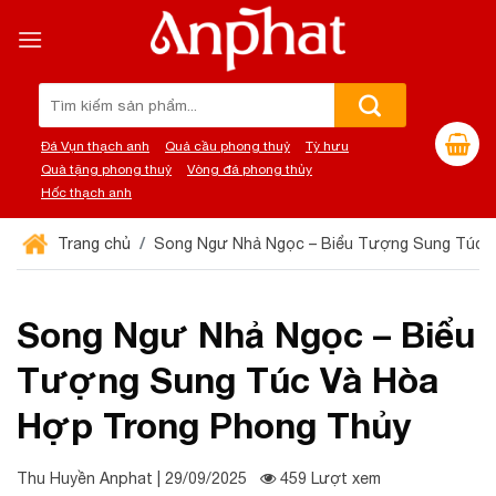
Chuyển
đến
nội
dung
Tìm
kiếm:
Đá Vụn thạch anh
Quả cầu phong thuỷ
Tỳ hưu
Quà tặng phong thuỷ
Vòng đá phong thủy
Hốc thạch anh
Trang chủ
Song Ngư Nhả Ngọc – Biểu Tượng Sung Túc 
Song Ngư Nhả Ngọc – Biểu
Tượng Sung Túc Và Hòa
Hợp Trong Phong Thủy
Thu Huyền Anphat | 29/09/2025
459 Lượt xem