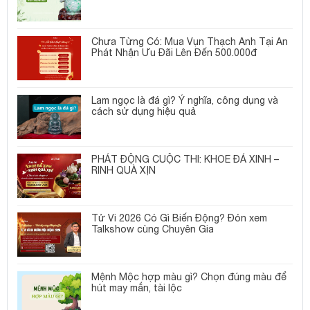
Chưa Từng Có: Mua Vụn Thạch Anh Tại An
Phát Nhận Ưu Đãi Lên Đến 500.000đ
Lam ngọc là đá gì? Ý nghĩa, công dụng và
cách sử dụng hiệu quả
PHÁT ĐỘNG CUỘC THI: KHOE ĐÁ XINH –
RINH QUÀ XỊN
Tử Vi 2026 Có Gì Biến Động? Đón xem
Talkshow cùng Chuyên Gia
Mệnh Mộc hợp màu gì? Chọn đúng màu để
hút may mắn, tài lộc