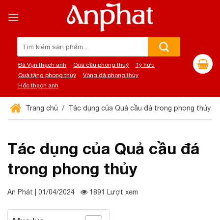
Chuyển
đến
nội
dung
Tìm
kiếm:
Đá Vụn thạch anh
Quả cầu phong thuỷ
Tỳ hưu
Quà tặng phong thuỷ
Vòng đá phong thủy
Hốc thạch anh
Trang chủ
Tác dụng của Quả cầu đá trong phong thủy
Tác dụng của Quả cầu đá
trong phong thủy
An Phát | 01/04/2024
1891 Lượt xem