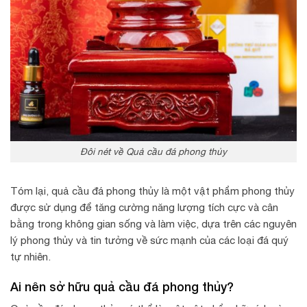
Đôi nét về Quả cầu đá phong thủy
Tóm lại, quả cầu đá phong thủy là một vật phẩm phong thủy
được sử dụng để tăng cường năng lượng tích cực và cân
bằng trong không gian sống và làm việc, dựa trên các nguyên
lý phong thủy và tin tưởng về sức mạnh của các loại đá quý
tự nhiên.
Ai nên sở hữu quả cầu đá phong thủy?