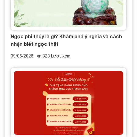
Ngọc phỉ thúy là gì? Khám phá ý nghĩa và cách
nhận biết ngọc thật
09/06/2026
328 Lượt xem