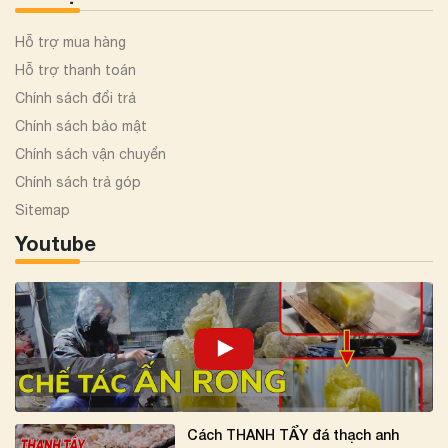
Hỗ trợ mua hàng
Hỗ trợ thanh toán
Chính sách đổi trả
Chính sách bảo mật
Chính sách vận chuyển
Chính sách trả góp
Sitemap
Youtube
Cách THANH TẨY đá thạch anh