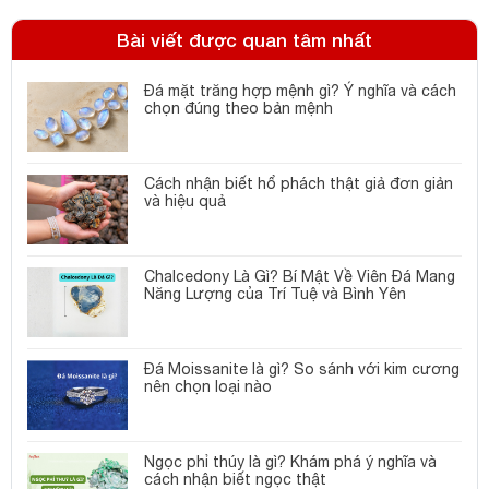
Bài viết được quan tâm nhất
Đá mặt trăng hợp mệnh gì? Ý nghĩa và cách
chọn đúng theo bản mệnh
Cách nhận biết hổ phách thật giả đơn giản
và hiệu quả
Chalcedony Là Gì? Bí Mật Về Viên Đá Mang
Năng Lượng của Trí Tuệ và Bình Yên
Đá Moissanite là gì? So sánh với kim cương
nên chọn loại nào
Ngọc phỉ thúy là gì? Khám phá ý nghĩa và
cách nhận biết ngọc thật