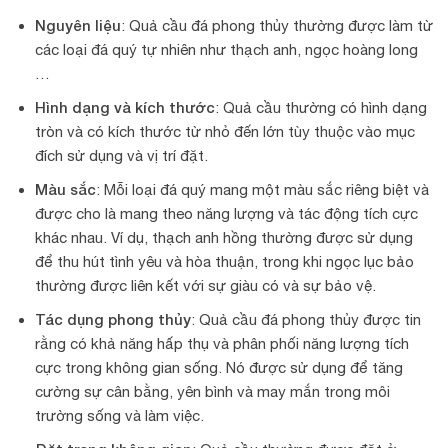
Nguyên liệu
: Quả cầu đá phong thủy thường được làm từ
các loại đá quý tự nhiên như thạch anh, ngọc hoàng long
…
Hình dạng và kích thước
: Quả cầu thường có hình dạng
tròn và có kích thước từ nhỏ đến lớn tùy thuộc vào mục
đích sử dụng và vị trí đặt.
Màu sắc
: Mỗi loại đá quý mang một màu sắc riêng biệt và
được cho là mang theo năng lượng và tác động tích cực
khác nhau. Ví dụ, thạch anh hồng thường được sử dụng
để thu hút tình yêu và hòa thuận, trong khi ngọc lục bảo
thường được liên kết với sự giàu có và sự bảo vệ.
Tác dụng phong thủy
: Quả cầu đá phong thủy được tin
rằng có khả năng hấp thụ và phân phối năng lượng tích
cực trong không gian sống. Nó được sử dụng để tăng
cường sự cân bằng, yên bình và may mắn trong môi
trường sống và làm việc.