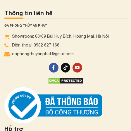
Thông tin liên hệ
ĐÁ PHONG THỦY AN PHÁT
Showroom: 60/69 Bùi Huy Bích, Hoàng Mai, Hà Nội
Điện thoại: 0982 627 166
daphongthuyanphat@gmail.com
Hỗ trợ