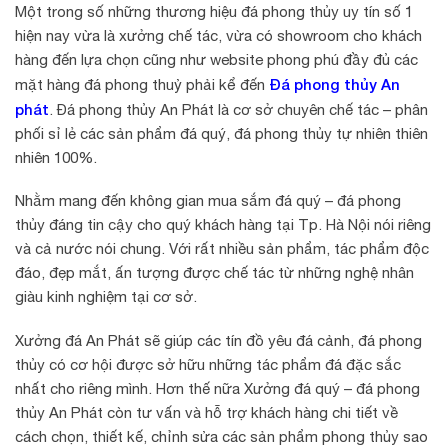
Một trong số những thương hiệu đá phong thủy uy tín số 1
hiện nay vừa là xưởng chế tác, vừa có showroom cho khách
hàng đến lựa chọn cũng như website phong phú đầy đủ các
Đá phong thủy An
mặt hàng đá phong thuỷ phải kể đến
phát
.
Đá phong thủy An Phát là cơ sở chuyên chế tác – phân
phối sỉ lẻ các sản phẩm đá quý, đá phong thủy tự nhiên thiên
nhiên 100%.
Nhằm mang đến không gian mua sắm đá quý – đá phong
thủy đáng tin cậy cho quý khách hàng tại Tp. Hà Nội nói riêng
và cả nước nói chung. Với rất nhiều sản phẩm, tác phẩm độc
đáo, đẹp mắt, ấn tượng được chế tác từ những nghệ nhân
giàu kinh nghiệm tại cơ sở.
Xưởng đá An Phát sẽ giúp các tín đồ yêu đá cảnh, đá phong
thủy có cơ hội được sở hữu những tác phẩm đá đặc sắc
nhất cho riêng mình. Hơn thế nữa Xưởng đá quý – đá phong
thủy An Phát còn tư vấn và hỗ trợ khách hàng chi tiết về
cách chọn, thiết kế, chỉnh sửa các sản phẩm phong thủy sao