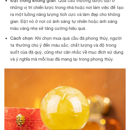
Đặt trong không gian
: Quả cầu thường được đặt ở
những vị trí chiến lược trong nhà hoặc nơi làm việc để tạo
ra một luồng năng lượng tích cực và làm đẹp cho không
gian. Đặt nó ở nơi có ánh sáng tự nhiên hoặc ánh sáng
màu vàng nhẹ sẽ tăng cường hiệu quả.
Cách chọn
: Khi chọn mua quả cầu đá phong thủy, người
ta thường chú ý đến màu sắc, chất lượng và độ trong
suốt của đá quý, cũng như cân nhắc về mục đích sử dụng
và ý nghĩa mà mỗi loại đá mang lại trong phong thủy.