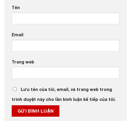
Tên
Email
Trang web
Lưu tên của tôi, email, và trang web trong
trình duyệt này cho lần bình luận kế tiếp của tôi.