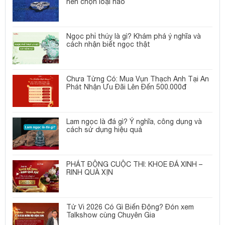
nên chọn loại nào
Ngọc phỉ thúy là gì? Khám phá ý nghĩa và
cách nhận biết ngọc thật
Chưa Từng Có: Mua Vụn Thạch Anh Tại An
Phát Nhận Ưu Đãi Lên Đến 500.000đ
Lam ngọc là đá gì? Ý nghĩa, công dụng và
cách sử dụng hiệu quả
PHÁT ĐỘNG CUỘC THI: KHOE ĐÁ XINH –
RINH QUÀ XỊN
Tử Vi 2026 Có Gì Biến Động? Đón xem
Talkshow cùng Chuyên Gia