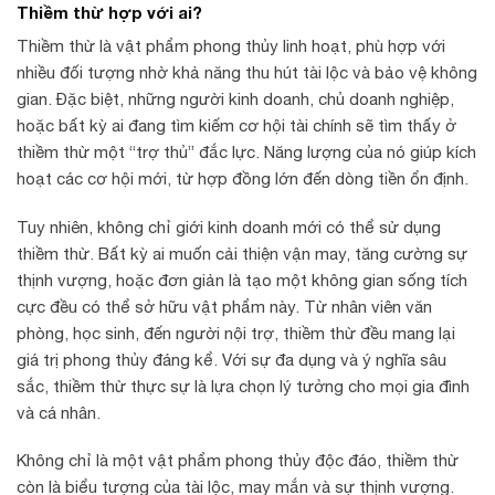
Thiềm thừ hợp với ai?
Thiềm thừ là vật phẩm phong thủy linh hoạt, phù hợp với
nhiều đối tượng nhờ khả năng thu hút tài lộc và bảo vệ không
gian. Đặc biệt, những người kinh doanh, chủ doanh nghiệp,
hoặc bất kỳ ai đang tìm kiếm cơ hội tài chính sẽ tìm thấy ở
thiềm thừ một “trợ thủ” đắc lực. Năng lượng của nó giúp kích
hoạt các cơ hội mới, từ hợp đồng lớn đến dòng tiền ổn định.
Tuy nhiên, không chỉ giới kinh doanh mới có thể sử dụng
thiềm thừ. Bất kỳ ai muốn cải thiện vận may, tăng cường sự
thịnh vượng, hoặc đơn giản là tạo một không gian sống tích
cực đều có thể sở hữu vật phẩm này. Từ nhân viên văn
phòng, học sinh, đến người nội trợ, thiềm thừ đều mang lại
giá trị phong thủy đáng kể. Với sự đa dụng và ý nghĩa sâu
sắc, thiềm thừ thực sự là lựa chọn lý tưởng cho mọi gia đình
và cá nhân.
Không chỉ là một vật phẩm phong thủy độc đáo, thiềm thừ
còn là biểu tượng của tài lộc, may mắn và sự thịnh vượng.