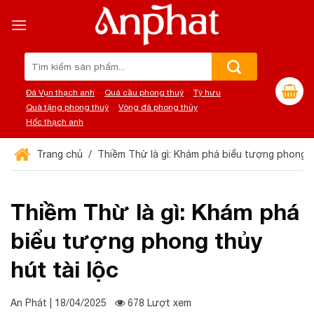
Chuyển
đến
nội
dung
Tìm
kiếm:
Đá Vụn thạch anh
Quả cầu phong thuỷ
Tỳ hưu
Quà tặng phong thuỷ
Vòng đá phong thủy
Hốc thạch anh
Trang chủ
Thiềm Thừ là gì: Khám phá biểu tượng phong th
Thiềm Thừ là gì: Khám phá
biểu tượng phong thủy
hút tài lộc
An Phát | 18/04/2025
678 Lượt xem