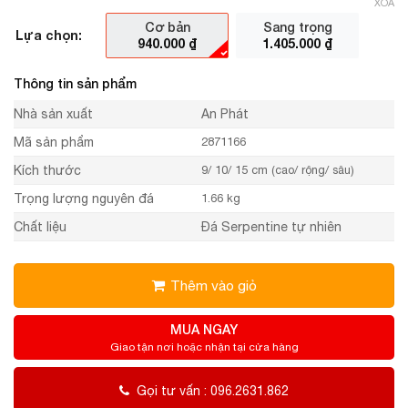
XÓA
Cơ bản
Sang trọng
Lựa chọn:
940.000
₫
1.405.000
₫
Thông tin sản phẩm
Nhà sản xuất
An Phát
Mã sản phẩm
2871166
Kích thước
9/ 10/ 15 cm (cao/ rộng/ sâu)
Trọng lượng nguyên đá
1.66 kg
Chất liệu
Đá Serpentine tự nhiên
Thêm vào giỏ
MUA NGAY
Giao tận nơi hoặc nhận tại cửa hàng
Gọi tư vấn : 096.2631.862