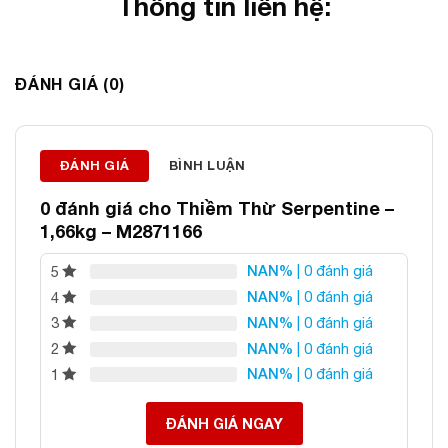
Thông tin liên hệ:
ĐÁ PHONG THỦY AN PHÁT – LỰA CHỌN SỐ 1 VỀ ĐÁ
ĐÁNH GIÁ (0)
PHONG THỦY
Địa chỉ: 60/69 Bùi Huy Bích, Hoàng Mai, Hà Nội
Điện thoại: 0982 627 166
Email:
daphongthuyanphat@gmail.com
ĐÁNH GIÁ
BÌNH LUẬN
0 đánh giá cho
Thiềm Thừ Serpentine –
1,66kg – M2871166
NAN%
| 0 đánh giá
5
NAN%
| 0 đánh giá
4
NAN%
| 0 đánh giá
3
NAN%
| 0 đánh giá
2
NAN%
| 0 đánh giá
1
ĐÁNH GIÁ NGAY