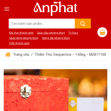
Chuyển
đến
nội
dung
Tìm
kiếm:
Đá Vụn thạch anh
Quả cầu phong thuỷ
Tỳ hưu
Quà tặng phong thuỷ
Vòng đá phong thủy
Hốc thạch anh
Trang chủ
Thiềm Thừ Serpentine – 1,66kg – M2871166