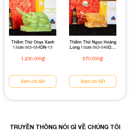
Thiềm Thừ Onyx Xanh
Thiềm Thừ Ngọc Hoàng
12cm 063-054DN-12
Long 10cm 063-049DN-
10
1.230.000
₫
570.000
₫
Xem chi tiết
Xem chi tiết
TRUYỀN THÔNG NÓI GÌ VỀ CHÚNG TÔI