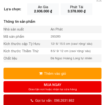
XÓA
An Gia
Phát Tài
Lựa chọn:
2.936.000
₫
3.378.000
₫
Thông tin sản phẩm
Nhà sản xuất
An Phát
Mã sản phẩm
293283
Kích thước cặp Tỳ Hưu
12/ 6/ 15.5 cm (cao/ rộng/ sâu)
Kích thước Thiềm Thừ
8.5/ 9/ 12 cm (cao/ rộng/ sâu)
Chất liệu
Đá Ngọc Hoàng Long tự nhiên
Thêm vào giỏ
MUA NGAY
Giao tận nơi hoặc nhận tại cửa hàng
Gọi tư vấn : 096.2631.862