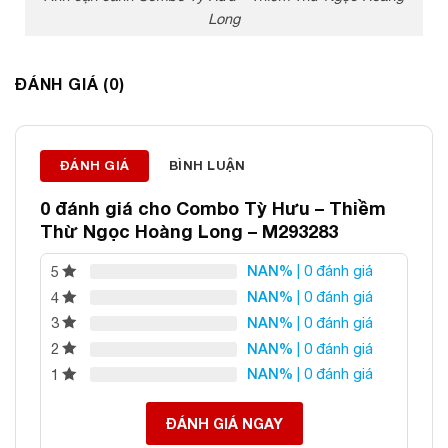
Long
Thông tin liên hệ:
ĐÁNH GIÁ (0)
ĐÁ PHONG THỦY AN PHÁT – LỰA CHỌN SỐ 1 VỀ ĐÁ
PHONG THỦY
ĐÁNH GIÁ
BÌNH LUẬN
Địa chỉ: 60/69 Bùi Huy Bích, Hoàng Mai, Hà Nội
0 đánh giá cho
Combo Tỳ Hưu – Thiềm
Điện thoại: 0982 627 166
Thừ Ngọc Hoàng Long – M293283
Email:
daphongthuyanphat@gmail.com
NAN%
| 0 đánh giá
5
NAN%
| 0 đánh giá
4
NAN%
| 0 đánh giá
3
NAN%
| 0 đánh giá
2
NAN%
| 0 đánh giá
1
ĐÁNH GIÁ NGAY