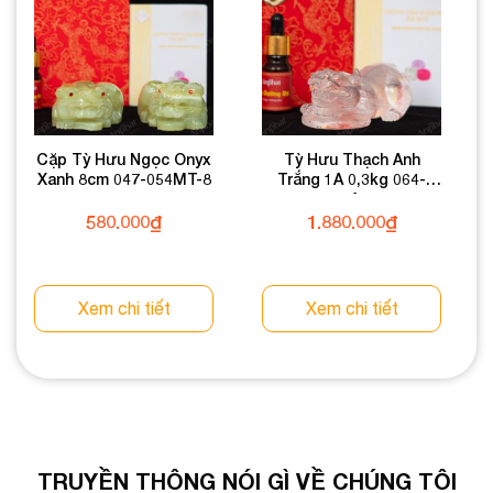
Cặp Tỳ Hưu Ngọc Onyx
Tỳ Hưu Thạch Anh
Xanh 8cm 047-054MT-8
Trắng 1A 0,3kg 064-
0891A-0,3
580.000
₫
1.880.000
₫
Xem chi tiết
Xem chi tiết
TRUYỀN THÔNG NÓI GÌ VỀ CHÚNG TÔI