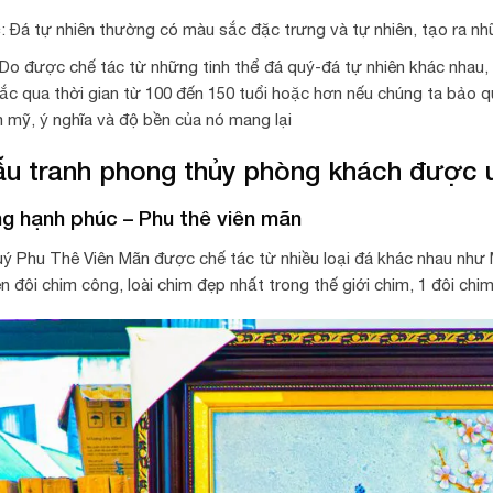
c
: Đá tự nhiên thường có màu sắc đặc trưng và tự nhiên, tạo ra n
 Do được chế tác từ những tinh thể đá quý-đá tự nhiên khác nhau,
ắc qua thời gian từ 100 đến 150 tuổi hoặc hơn nếu chúng ta bảo 
m mỹ, ý nghĩa và độ bền của nó mang lại
u tranh phong thủy phòng khách được ư
g hạnh phúc – Phu thê viên mãn
uý Phu Thê Viên Mãn
được chế tác từ nhiều loại đá khác nhau như 
n đôi chim công, loài chim đẹp nhất trong thế giới chim, 1 đôi chi