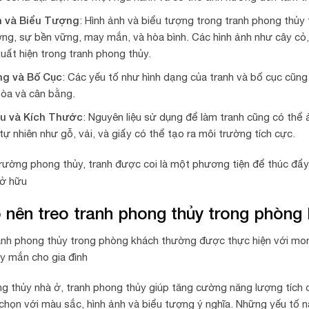
h và Biểu Tượng
: Hình ảnh và biểu tượng trong tranh phong thủy
ợng, sự bền vững, may mắn, và hòa bình. Các hình ảnh như cây cỏ, 
uất hiện trong tranh phong thủy.
ng và Bố Cục
: Các yếu tố như hình dạng của tranh và bố cục cũ
hòa và cân bằng.
ệu và Kích Thước
: Nguyên liệu sử dụng để làm tranh cũng có thể
 tự nhiên như gỗ, vải, và giấy có thể tạo ra môi trường tích cực.
rường phong thủy, tranh được coi là một phương tiện để thúc đẩy 
sở hữu
 nên treo tranh phong thủy trong phòng
ranh phong thủy trong phòng khách thường được thực hiện với mon
y mắn cho gia đình
ng thủy nhà ở, tranh phong thủy giúp tăng cường năng lượng tích
chọn với màu sắc, hình ảnh và biểu tượng ý nghĩa. Những yếu tố n