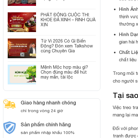
Hình Ản
PHÁT ĐỘNG CUỘC THI:
thịnh vư
KHOE ĐÁ XINH – RINH QUÀ
thường x
XỊN
Hình Dạ
Tử Vi 2026 Có Gì Biến
gian hài 
Động? Đón xem Talkshow
cùng Chuyên Gia
Chất Li
chất liệu
Mệnh Mộc hợp màu gì?
Chọn đúng màu để hút
Trong môi t
may mắn, tài lộc
cho người 
Tại sao
Giao hàng nhanh chóng
Việc treo t
chỉ trong vòng 24 giờ
mang lại ma
Sản phẩm chính hãng
Đối với pho
sản phẩm nhập khẩu 100%
tranh được 