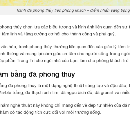
Tranh đá phong thủy treo phòng khách – điểm nhấn sang trọng, 
 phong thủy chọn lựa các biểu tượng và hình ảnh liên quan đến s
rợ tâm linh và tăng cường cơ hội cho thành công và phú quý.
văn hóa, tranh phong thủy thường liên quan đến các giáo lý tâm li
linh thiêng và mang lại cảm giác an tâm cho người sống trong ngô
óp phần Trang Trí cho ngôi nhà của bạn, làm cho phòng khách trở
làm bằng đá phong thủy
ằng đá phong thủy là một dạng nghệ thuật sáng tạo và độc đáo, 
arble trắng, đá thạch anh tím, đá ngọc bích đỏ, đá granat
và nhiều
hẩm nghệ thuật này không chỉ mang đến vẻ đẹp tự nhiên của đá m
hẩm có tác động tích cực đối với môi trường sống.