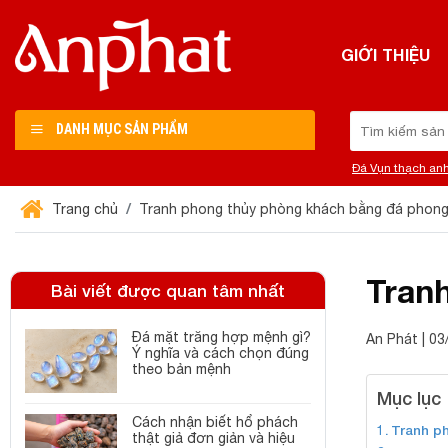
Chuyển
đến
GIỚI THIỆU
nội
dung
Tìm
DANH MỤC SẢN PHẨM
kiếm:
Đá Vụn thạch an
Trang chủ
Tranh phong thủy phòng khách bằng đá phong
Tran
Bài viết được quan tâm nhất
Đá mặt trăng hợp mệnh gì?
An Phát | 0
Ý nghĩa và cách chọn đúng
theo bản mệnh
Mục lục
Cách nhận biết hổ phách
Tranh ph
thật giả đơn giản và hiệu