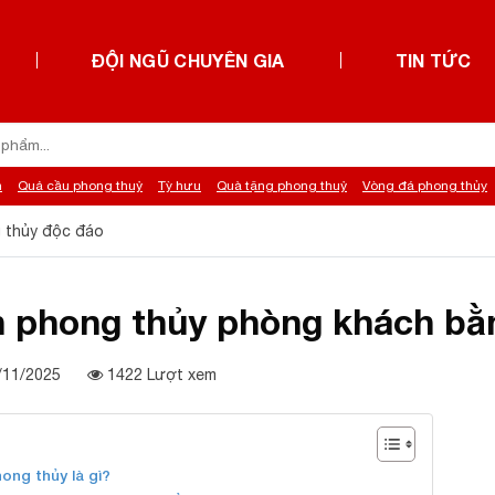
ĐỘI NGŨ CHUYÊN GIA
TIN TỨC
h
Quả cầu phong thuỷ
Tỳ hưu
Quà tặng phong thuỷ
Vòng đá phong thủy
 thủy độc đáo
h phong thủy phòng khách bằ
3/11/2025
1422 Lượt xem
ong thủy là gì?