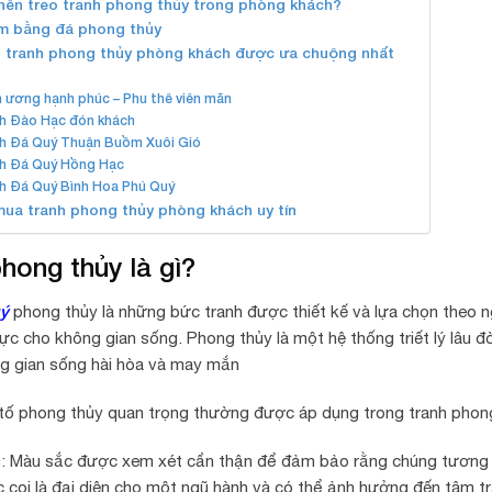
nên treo tranh phong thủy trong phòng khách?
àm bằng đá phong thủy
 tranh phong thủy phòng khách được ưa chuộng nhất
 ương hạnh phúc – Phu thê viên mãn
h Đào Hạc đón khách
h Đá Quý Thuận Buồm Xuôi Gió
h Đá Quý Hồng Hạc
h Đá Quý Bình Hoa Phú Quý
mua tranh phong thủy phòng khách uy tín
hong thủy là gì?
uý
phong thủy là những bức tranh được thiết kế và lựa chọn theo 
cực cho không gian sống. Phong thủy là một hệ thống triết lý lâu 
g gian sống hài hòa và may mắn
tố phong thủy quan trọng thường được áp dụng trong tranh phon
c
: Màu sắc được xem xét cẩn thận để đảm bảo rằng chúng tương t
 coi là đại diện cho một ngũ hành và có thể ảnh hưởng đến tâm t