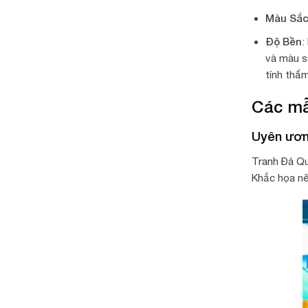
Màu Sắ
Độ Bền
:
và màu s
tính thẩ
Các mẫ
Uyên ươn
Tranh Đá Q
Khắc họa nê