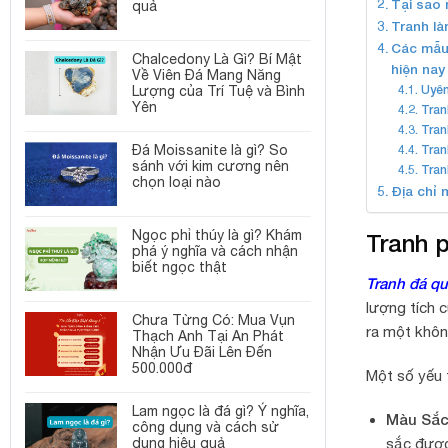
Tại sao 
quả
Tranh l
Các mẫu
Chalcedony Là Gì? Bí Mật
hiện nay
Về Viên Đá Mang Năng
Uyên
Lượng của Trí Tuệ và Bình
Yên
Tran
Tran
Đá Moissanite là gì? So
Tran
sánh với kim cương nên
Tran
chọn loại nào
Địa chỉ 
Ngọc phỉ thúy là gì? Khám
Tranh p
phá ý nghĩa và cách nhận
biết ngọc thật
Tranh đá q
lượng tích 
Chưa Từng Có: Mua Vụn
ra một khôn
Thạch Anh Tại An Phát
Nhận Ưu Đãi Lên Đến
500.000đ
Một số yếu 
Lam ngọc là đá gì? Ý nghĩa,
Màu Sắ
công dụng và cách sử
dụng hiệu quả
sắc được