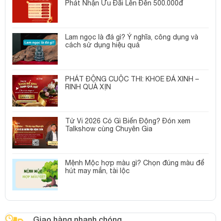
Phát Nhận Ưu Đãi Lên Đến 500.000đ
Lam ngọc là đá gì? Ý nghĩa, công dụng và
cách sử dụng hiệu quả
PHÁT ĐỘNG CUỘC THI: KHOE ĐÁ XINH –
RINH QUÀ XỊN
Tử Vi 2026 Có Gì Biến Động? Đón xem
Talkshow cùng Chuyên Gia
Mệnh Mộc hợp màu gì? Chọn đúng màu để
hút may mắn, tài lộc
Giao hàng nhanh chóng