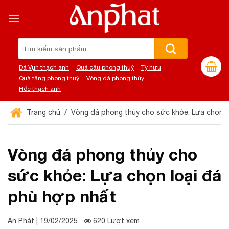
Chuyển
đến
nội
dung
Tìm
kiếm:
Đá Vụn thạch anh
Quả cầu phong thuỷ
Tỳ hưu
Quà tặng phong thuỷ
Vòng đá phong thủy
Hốc thạch anh
Trang chủ
Vòng đá phong thủy cho sức khỏe: Lựa chọn l
Vòng đá phong thủy cho
sức khỏe: Lựa chọn loại đá
phù hợp nhất
An Phát | 19/02/2025
620 Lượt xem