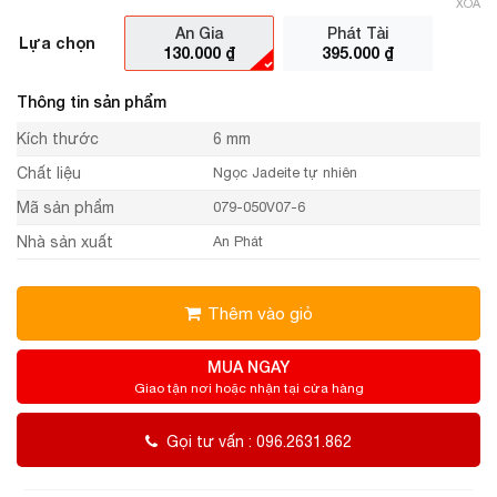
XÓA
An Gia
Phát Tài
Lựa chọn
130.000
₫
395.000
₫
Thông tin sản phẩm
Kích thước
6 mm
Chất liệu
Ngọc Jadeite tự nhiên
Mã sản phẩm
079-050V07-6
Nhà sản xuất
An Phát
Thêm vào giỏ
MUA NGAY
Giao tận nơi hoặc nhận tại cửa hàng
Gọi tư vấn : 096.2631.862