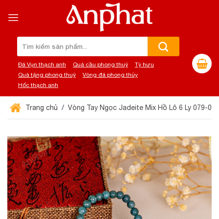
Chuyển
đến
nội
dung
Tìm
kiếm:
Đá Vụn thạch anh
Quả cầu phong thuỷ
Tỳ hưu
Quà tặng phong thuỷ
Vòng đá phong thủy
Hốc thạch anh
Trang chủ
Vòng Tay Ngọc Jadeite Mix Hồ Lô 6 Ly 079-05