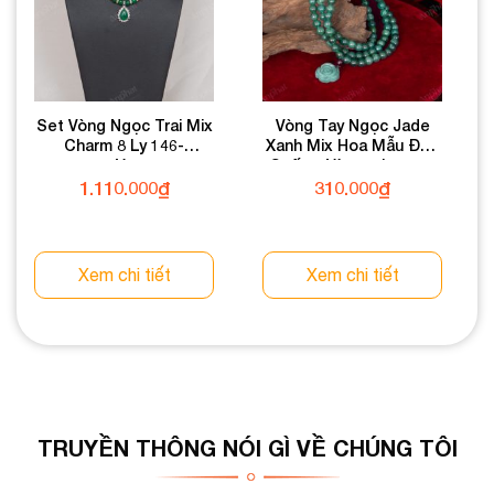
Set Vòng Ngọc Trai Mix
Vòng Tay Ngọc Jade
Charm 8 Ly 146-
Xanh Mix Hoa Mẫu Đơn
055V01-8
Cuốn 3 Vòng 6 Ly 080-
050V06-6
1.110.000
₫
310.000
₫
Xem chi tiết
Xem chi tiết
TRUYỀN THÔNG NÓI GÌ VỀ CHÚNG TÔI