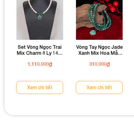
Set Vòng Ngọc Trai
Vòng Tay Ngọc Jade
Mix Charm 8 Ly 146-
Xanh Mix Hoa Mẫu
055V01-8
Đơn Cuốn 3 Vòng 6
1.110.000
₫
310.000
₫
Ly 080-050V06-6
Xem chi tiết
Xem chi tiết