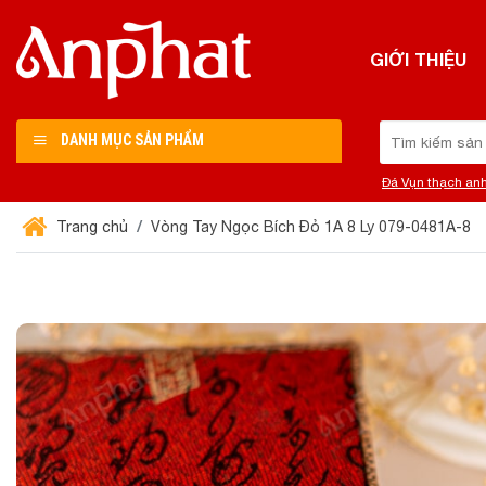
Chuyển
đến
GIỚI THIỆU
nội
dung
Tìm
DANH MỤC SẢN PHẨM
kiếm:
Đá Vụn thạch an
Trang chủ
Vòng Tay Ngọc Bích Đỏ 1A 8 Ly 079-0481A-8