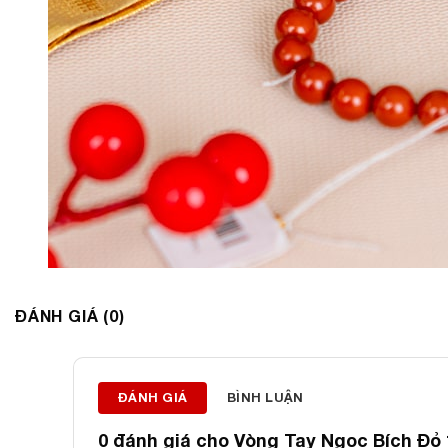
ĐÁNH GIÁ (0)
ĐÁNH GIÁ
BÌNH LUẬN
0 đánh giá cho
Vòng Tay Ngọc Bích Đỏ 
Ảnh cận cảnh Vòng 