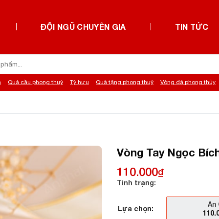
ĐỘI NGŨ CHUYÊN GIA
TIN TỨC
h
Quả cầu phong thuỷ
Tỳ hưu
Quà tặng phong thuỷ
Vòng đá phong thủy
Vòng Tay Ngọc Bích
110.000
₫
Tình trạng:
An 
Lựa chọn:
110.