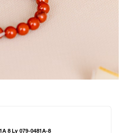
1A 8 Ly 079-0481A-8
Tay Đá Ngọc Bích Đỏ