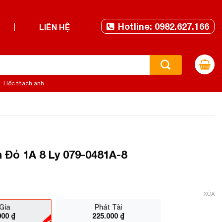
Hotline: 0982.627.166
LIÊN HỆ
Hốc thạch anh
 Đỏ 1A 8 Ly 079-0481A-8
XÓA
Gia
Phát Tài
000
₫
225.000
₫