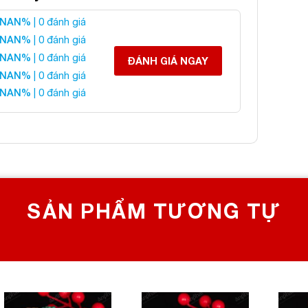
NAN%
| 0 đánh giá
 liên hệ:
NAN%
| 0 đánh giá
NAN%
| 0 đánh giá
ĐÁNH GIÁ NGAY
NAN%
| 0 đánh giá
 CHỌN SỐ 1 VỀ ĐÁ PHONG THỦY
NAN%
| 0 đánh giá
Bích, Hoàng Mai, Hà Nội
0982 627 166
yanphat@gmail.com
SẢN PHẨM TƯƠNG TỰ