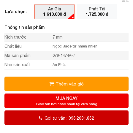
XÓA
An Gia
Phát Tài
Lựa chọn:
1.610.000
₫
1.725.000
₫
Thông tin sản phẩm
Kích thước
7 mm
Chất liệu
Ngọc Jade tự nhiên nhiên
Mã sản phẩm
079-1474A-7
Nhà sản xuất
An Phát
Thêm vào giỏ
MUA NGAY
Giao tận nơi hoặc nhận tại cửa hàng
Gọi tư vấn : 096.2631.862