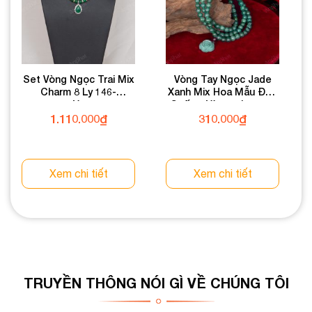
Set Vòng Ngọc Trai Mix
Vòng Tay Ngọc Jade
Charm 8 Ly 146-
Xanh Mix Hoa Mẫu Đơn
055V01-8
Cuốn 3 Vòng 6 Ly 080-
050V06-6
1.110.000
₫
310.000
₫
Xem chi tiết
Xem chi tiết
TRUYỀN THÔNG NÓI GÌ VỀ CHÚNG TÔI