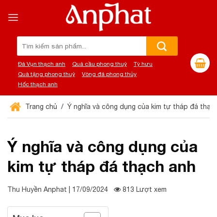
Chuyển
đến
nội
dung
Tìm
kiếm:
Đá Vụn thạch anh
Quả cầu phong thuỷ
Tỳ hưu
Quà tặng phong thuỷ
Vòng đá phong thủy
Hốc thạch anh
Trang chủ
Ý nghĩa và công dụng của kim tự tháp đá thạc
Ý nghĩa và công dụng của
kim tự tháp đá thạch anh
Thu Huyền Anphat | 17/09/2024
813 Lượt xem