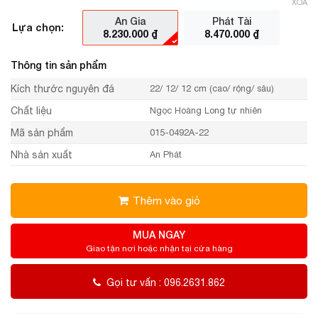
XÓA
An Gia
Phát Tài
Lựa chọn:
8.230.000
₫
8.470.000
₫
Thông tin sản phẩm
Kích thước nguyên đá
22/ 12/ 12 cm (cao/ rộng/ sâu)
Chất liệu
Ngọc Hoàng Long tự nhiên
Mã sản phẩm
015-0492A-22
Nhà sản xuất
An Phát
Thêm vào giỏ
MUA NGAY
Giao tận nơi hoặc nhận tại cửa hàng
Gọi tư vấn : 096.2631.862