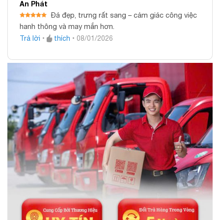
An Phát
Đá đẹp, trưng rất sang – cảm giác công việc
Được xếp
hanh thông và may mắn hơn.
hạng
5
5
sao
Trả lời
•
thích
•
08/01/2026