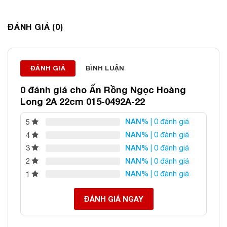
Thông tin liên hệ:
ĐÁNH GIÁ (0)
ĐÁ PHONG THỦY AN PHÁT – LỰA CHỌN SỐ 1 VỀ ĐÁ
PHONG THỦY
ĐÁNH GIÁ
BÌNH LUẬN
Địa chỉ: 60/69 Bùi Huy Bích, Hoàng Mai, Hà Nội
0 đánh giá cho
Ấn Rồng Ngọc Hoàng
Điện thoại: 0982 627 166
Long 2A 22cm 015-0492A-22
Email:
daphongthuyanphat@gmail.com
NAN%
| 0 đánh giá
5
NAN%
| 0 đánh giá
4
NAN%
| 0 đánh giá
3
NAN%
| 0 đánh giá
2
NAN%
| 0 đánh giá
1
ĐÁNH GIÁ NGAY