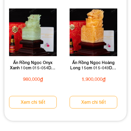
Ấn Rồng Ngọc Onyx
Ấn Rồng Ngọc Hoàng
Xanh 10cm 015-054DN-
Long 15cm 015-049DN-
10
15
980.000
₫
1.900.000
₫
Xem chi tiết
Xem chi tiết