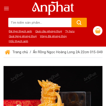
Chuyển
đến
nội
dung
Tìm
kiếm:
Đá Vụn thạch anh
Quả cầu phong thuỷ
Tỳ hưu
Quà tặng phong thuỷ
Vòng đá phong thủy
Hốc thạch anh
Trang chủ
Ấn Rồng Ngọc Hoàng Long 2A 22cm 015-0492