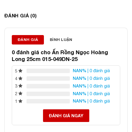
Thông tin liên hệ:
ĐÁNH GIÁ (0)
ĐÁ PHONG THỦY AN PHÁT – LỰA CHỌN SỐ 1 VỀ ĐÁ
PHONG THỦY
ĐÁNH GIÁ
BÌNH LUẬN
Địa chỉ: 60/69 Bùi Huy Bích, Hoàng Mai, Hà Nội
0 đánh giá cho
Ấn Rồng Ngọc Hoàng
Điện thoại: 0982 627 166
Long 25cm 015-049DN-25
Email:
daphongthuyanphat@gmail.com
NAN%
| 0 đánh giá
5
NAN%
| 0 đánh giá
4
NAN%
| 0 đánh giá
3
NAN%
| 0 đánh giá
2
NAN%
| 0 đánh giá
1
ĐÁNH GIÁ NGAY