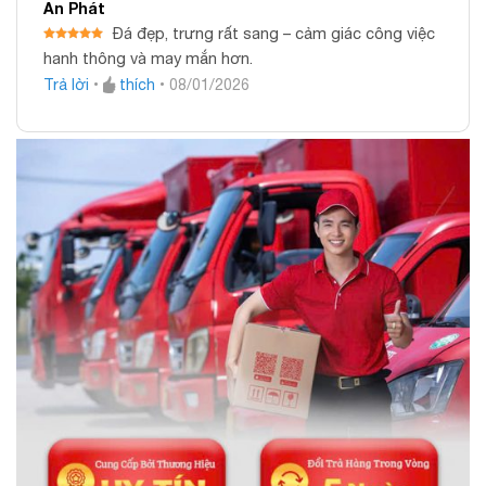
An Phát
Đá đẹp, trưng rất sang – cảm giác công việc
Được xếp
hanh thông và may mắn hơn.
hạng
5
5
sao
Trả lời
•
thích
•
08/01/2026