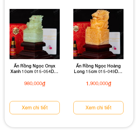
Ấn Rồng Ngọc Onyx
Ấn Rồng Ngọc Hoàng
Xanh 10cm 015-054DN-
Long 15cm 015-049DN-
10
15
980.000
₫
1.900.000
₫
Xem chi tiết
Xem chi tiết