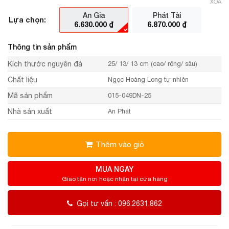
XÓA
An Gia
Phát Tài
Lựa chọn:
6.630.000
₫
6.870.000
₫
Thông tin sản phẩm
Kích thước nguyên đá
25/ 13/ 13 cm (cao/ rộng/ sâu)
Chất liệu
Ngọc Hoàng Long tự nhiên
Mã sản phẩm
015-049DN-25
Nhà sản xuất
An Phát
Thêm vào giỏ
MUA NGAY
Giao tận nơi hoặc nhận tại cửa hàng
Gọi tư vấn : 096.2631.862