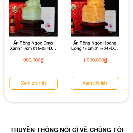
Ấn Rồng Ngọc Onyx
Ấn Rồng Ngọc Hoàng
Xanh 10cm 015-054DN-
Long 15cm 015-049DN-
10
15
980.000
₫
1.900.000
₫
Xem chi tiết
Xem chi tiết
TRUYỀN THÔNG NÓI GÌ VỀ CHÚNG TÔI