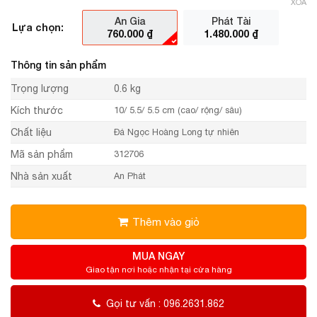
XÓA
An Gia
Phát Tài
Lựa chọn:
760.000
₫
1.480.000
₫
Thông tin sản phẩm
Trọng lượng
0.6 kg
Kích thước
10/ 5.5/ 5.5 cm (cao/ rộng/ sâu)
Chất liệu
Đá Ngọc Hoàng Long tự nhiên
Mã sản phẩm
312706
Nhà sản xuất
An Phát
Thêm vào giỏ
MUA NGAY
Giao tận nơi hoặc nhận tại cửa hàng
Gọi tư vấn : 096.2631.862