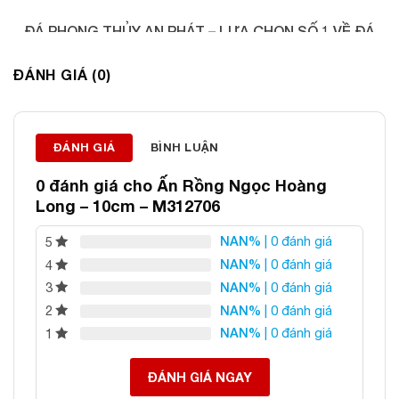
ĐÁ PHONG THỦY AN PHÁT – LỰA CHỌN SỐ 1 VỀ ĐÁ
PHONG THỦY
ĐÁNH GIÁ (0)
Địa chỉ: 60/69 Bùi Huy Bích, Hoàng Mai, Hà Nội
Điện thoại: 0982 627 166
Email:
daphongthuyanphat@gmail.com
ĐÁNH GIÁ
BÌNH LUẬN
0 đánh giá cho
Ấn Rồng Ngọc Hoàng
Long – 10cm – M312706
NAN%
| 0 đánh giá
5
NAN%
| 0 đánh giá
4
NAN%
| 0 đánh giá
3
NAN%
| 0 đánh giá
2
NAN%
| 0 đánh giá
1
ĐÁNH GIÁ NGAY