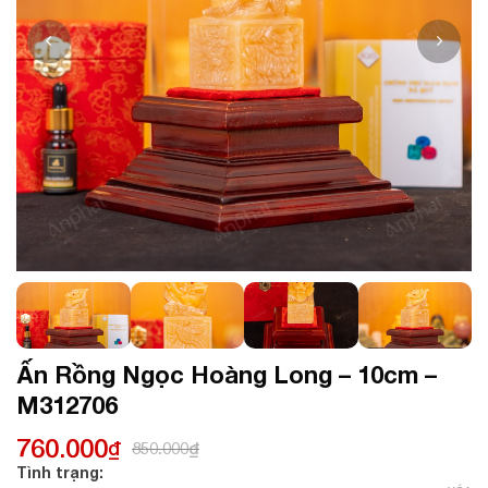
Ấn Rồng Ngọc Hoàng Long – 10cm –
M312706
760.000
₫
850.000
₫
Tình trạng: