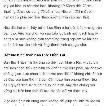
Khi đặt lục bình trực tiếp trên bàn thờ, người ta thường chọn
loại có kích thước nhỏ hơn, khoảng từ 50cm đến 70cm,
thường được sử dụng để cắm hoa. Nếu chỉ đặt một bình,
nên đặt ở phía bên trái (theo hướng nhìn vào bàn thờ).
Nếu đặt hai bình, hãy bố trí Lục Bình ở hai bên bát hương trên
bàn thờ. Việc lựa chọn và sắp xếp lục bình một cách hợp lý
sẽ tạo ra một không gian thờ cúng trang nghiêm và hài hòa,
phản ánh sự tôn kính và lòng thành kính của gia chủ.
Đặt lục bình trên bàn thờ Thần Tài
Bàn thờ Thần Tài thường có diện tích khiêm tốn, vì vậy gia
chủ nên chọn tiểu lộc bình có kích thước vừa phải, hài hòa với
không gian. Lựa chọn kích thước cân đối sẽ không chỉ tôn lên
vẻ đẹp của bàn thờ mà còn đảm bảo tính phong thủy. Nếu
bạn quyết định sử dụng hai lọ lộc bình, hãy đặt chúng đối
xứng hai bên bàn thờ để tạo sự cân đối và thẩm mỹ.
Việc đặt lộc bình đúng cách không chỉ giúp thu hút tài lộc và