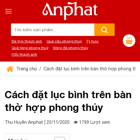
Chuyển
đến
nội
dung
Tìm
kiếm:
Đá Vụn thạch anh
Quả cầu phong thuỷ
Tỳ hưu
Quà tặng phong thuỷ
Vòng đá phong thủy
Hốc thạch anh
Trang chủ
Cách đặt lục bình trên bàn thờ hợp phong thủ
Cách đặt lục bình trên bàn
thờ hợp phong thủy
Thu Huyền Anphat | 22/11/2025
1799 Lượt xem