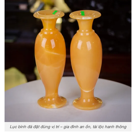
Lục bình đá đặt đúng vị trí – gia đình an ổn, tài lộc hanh thông