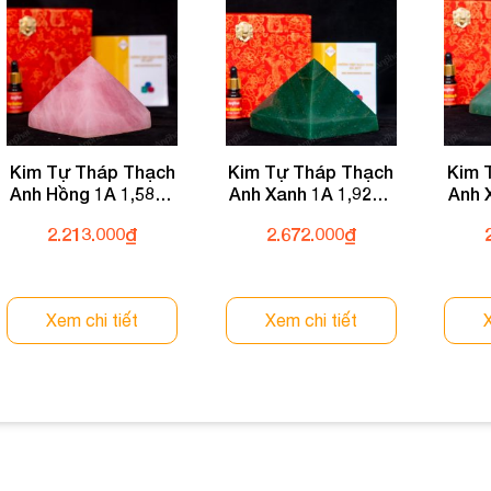
Kim Tự Tháp Thạch
Kim Tự Tháp Thạch
Kim 
Anh Hồng 1A 1,58kg
Anh Xanh 1A 1,92kg
Anh 
031-0761A-1,58
031-0931A-1,92
03
2.213.000
₫
2.672.000
₫
Xem chi tiết
Xem chi tiết