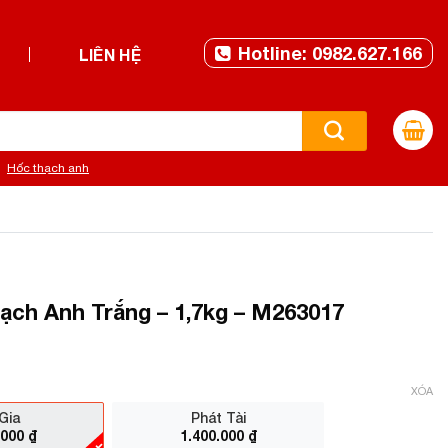
Hotline: 0982.627.166
LIÊN HỆ
Hốc thạch anh
ch Anh Trắng – 1,7kg – M263017
XÓA
Gia
Phát Tài
.000
₫
1.400.000
₫