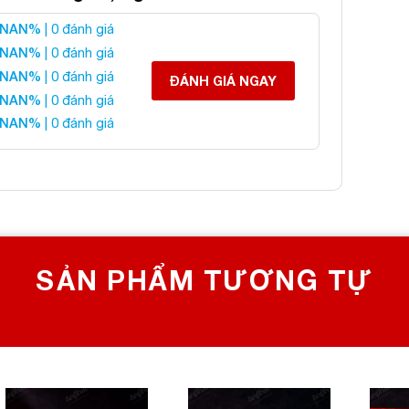
NAN%
| 0 đánh giá
háp Đá Thạch Anh Trắng
NAN%
| 0 đánh giá
NAN%
| 0 đánh giá
ĐÁNH GIÁ NGAY
NAN%
| 0 đánh giá
 liên hệ:
NAN%
| 0 đánh giá
 CHỌN SỐ 1 VỀ ĐÁ PHONG THỦY
Bích, Hoàng Mai, Hà Nội
0982 627 166
yanphat@gmail.com
SẢN PHẨM TƯƠNG TỰ