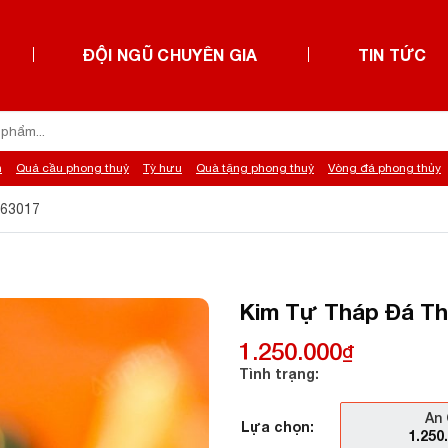
ĐỘI NGŨ CHUYÊN GIA
TIN TỨC
h
Quả cầu phong thuỷ
Tỳ hưu
Quà tặng phong thuỷ
Vòng đá phong thủy
263017
Kim Tự Tháp Đá Thạ
1.250.000
₫
Tình trạng:
An 
Lựa chọn:
1.250