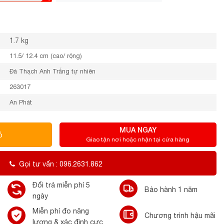
1.7 kg
11.5/ 12.4 cm (cao/ rộng)
Đá Thạch Anh Trắng tự nhiên
263017
An Phát
MUA NGAY
ỏ
Giao tận nơi hoặc nhận tại cửa hàng
Gọi tư vấn : 096.2631.862
Đổi trả miễn phí 5
Bảo hành 1 năm
ngày
Miễn phí đo năng
Chương trình hậu mãi
lượng & xác định cực