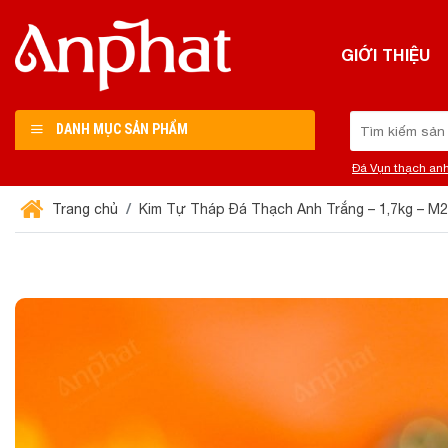
Chuyển
đến
GIỚI THIỆU
nội
dung
Tìm
DANH MỤC SẢN PHẨM
kiếm:
Đá Vụn thạch an
Trang chủ
Kim Tự Tháp Đá Thạch Anh Trắng – 1,7kg – M