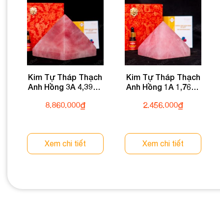
Kim Tự Tháp Thạch
Kim Tự Tháp Thạch
Anh Hồng 3A 4,39kg
Anh Hồng 1A 1,76kg
031-0763A-4,39
031-0761A-1,76
8.860.000
₫
2.456.000
₫
Xem chi tiết
Xem chi tiết