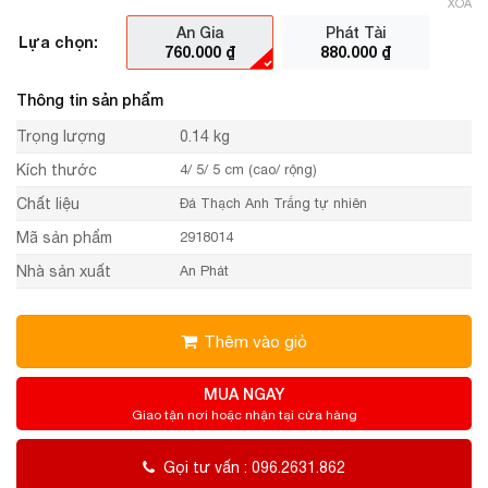
XÓA
An Gia
Phát Tài
Lựa chọn:
760.000
₫
880.000
₫
Thông tin sản phẩm
Trọng lượng
0.14 kg
Kích thước
4/ 5/ 5 cm (cao/ rộng)
Chất liệu
Đá Thạch Anh Trắng tự nhiên
Mã sản phẩm
2918014
Nhà sản xuất
An Phát
Thêm vào giỏ
MUA NGAY
Giao tận nơi hoặc nhận tại cửa hàng
Gọi tư vấn : 096.2631.862