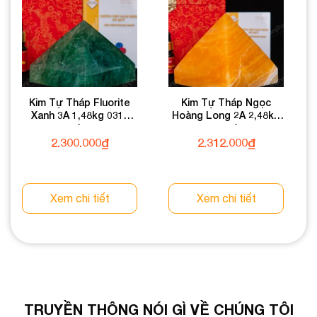
Kim Tự Tháp Fluorite
Kim Tự Tháp Ngọc
Xanh 3A 1,48kg 031-
Hoàng Long 2A 2,48kg
0133A-1,48
031-0492A-2,48
2.300.000
₫
2.312.000
₫
Xem chi tiết
Xem chi tiết
TRUYỀN THÔNG NÓI GÌ VỀ CHÚNG TÔI