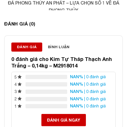
ĐÁ PHONG THỦY AN PHÁT – LỰA CHỌN SỐ 1 VỀ ĐÁ
PHONG THỦY
Địa chỉ: 60/69 Bùi Huy Bích, Hoàng Mai, Hà Nội
ĐÁNH GIÁ (0)
Điện thoại: 0982 627 166
Email:
daphongthuyanphat@gmail.com
ĐÁNH GIÁ
BÌNH LUẬN
0 đánh giá cho
Kim Tự Tháp Thạch Anh
Trắng – 0,14kg – M2918014
NAN%
| 0 đánh giá
5
NAN%
| 0 đánh giá
4
NAN%
| 0 đánh giá
3
NAN%
| 0 đánh giá
2
NAN%
| 0 đánh giá
1
ĐÁNH GIÁ NGAY