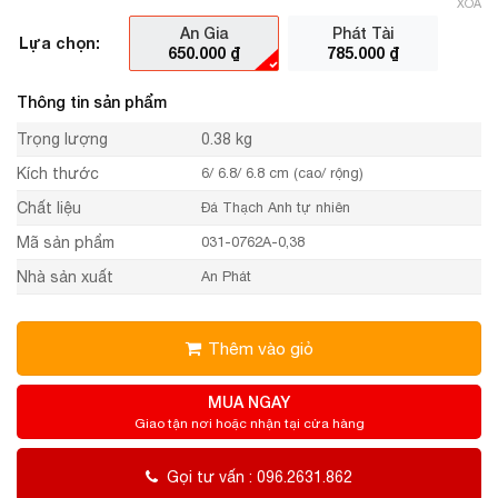
XÓA
An Gia
Phát Tài
Lựa chọn:
650.000
₫
785.000
₫
Thông tin sản phẩm
Trọng lượng
0.38 kg
Kích thước
6/ 6.8/ 6.8 cm (cao/ rộng)
Chất liệu
Đá Thạch Anh tự nhiên
Mã sản phẩm
031-0762A-0,38
Nhà sản xuất
An Phát
Thêm vào giỏ
MUA NGAY
Giao tận nơi hoặc nhận tại cửa hàng
Gọi tư vấn : 096.2631.862