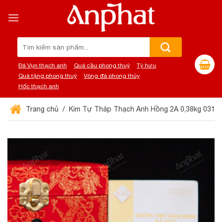
Chuyển
đến
nội
dung
Tìm
kiếm:
Đá Vụn thạch anh
Quả cầu phong thuỷ
Tỳ hưu
Quà tặng phong thuỷ
Vòng đá phong thủy
Hốc thạch anh
Trang chủ
Kim Tự Tháp Thạch Anh Hồng 2A 0,38kg 031-0