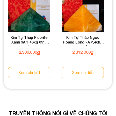
Kim Tự Tháp Fluorite
Kim Tự Tháp Ngọc
Xanh 3A 1,48kg 031-
Hoàng Long 2A 2,48kg
0133A-1,48
031-0492A-2,48
2.300.000
₫
2.312.000
₫
Xem chi tiết
Xem chi tiết
TRUYỀN THÔNG NÓI GÌ VỀ CHÚNG TÔI