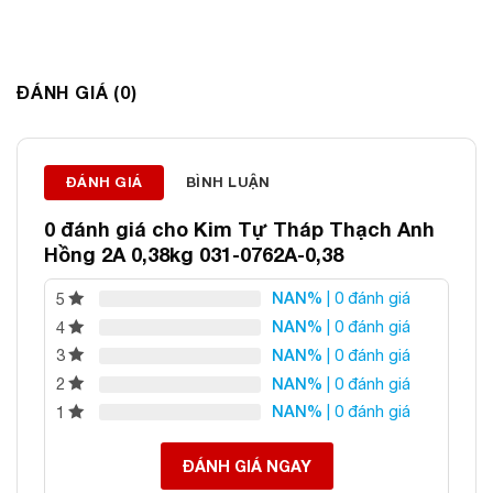
ĐÁNH GIÁ (0)
Thông tin liên hệ:
ĐÁNH GIÁ
BÌNH LUẬN
ĐÁ PHONG THỦY AN PHÁT – LỰA CHỌN SỐ 1 VỀ ĐÁ
0 đánh giá cho
Kim Tự Tháp Thạch Anh
PHONG THỦY
Hồng 2A 0,38kg 031-0762A-0,38
Địa chỉ: 60/69 Bùi Huy Bích, Hoàng Mai, Hà Nội
NAN%
| 0 đánh giá
5
Điện thoại: 0982 627 166
NAN%
| 0 đánh giá
4
Email:
daphongthuyanphat@gmail.com
NAN%
| 0 đánh giá
3
NAN%
| 0 đánh giá
2
NAN%
| 0 đánh giá
1
ĐÁNH GIÁ NGAY