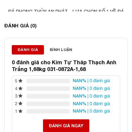
ĐÁ PHONG THỦY AN PHÁT – LỰA CHỌN SỐ 1 VỀ ĐÁ
PHONG THỦY
ĐÁNH GIÁ (0)
Địa chỉ: 60/69 Bùi Huy Bích, Hoàng Mai, Hà Nội
Điện thoại: 0982 627 166
Email:
daphongthuyanphat@gmail.com
ĐÁNH GIÁ
BÌNH LUẬN
0 đánh giá cho
Kim Tự Tháp Thạch Anh
Trắng 1,68kg 031-0872A-1,68
NAN%
| 0 đánh giá
5
NAN%
| 0 đánh giá
4
NAN%
| 0 đánh giá
3
NAN%
| 0 đánh giá
2
NAN%
| 0 đánh giá
1
ĐÁNH GIÁ NGAY