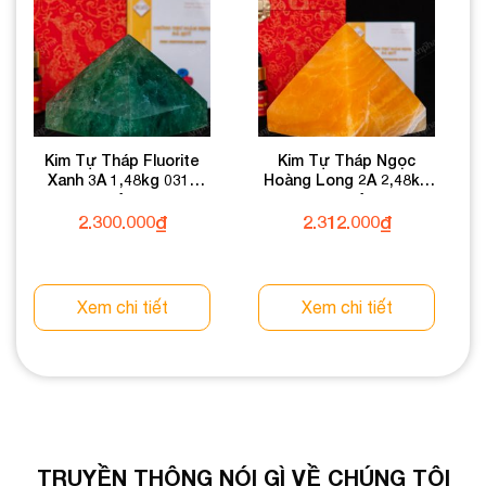
Kim Tự Tháp Fluorite
Kim Tự Tháp Ngọc
Xanh 3A 1,48kg 031-
Hoàng Long 2A 2,48kg
0133A-1,48
031-0492A-2,48
2.300.000
₫
2.312.000
₫
Xem chi tiết
Xem chi tiết
TRUYỀN THÔNG NÓI GÌ VỀ CHÚNG TÔI