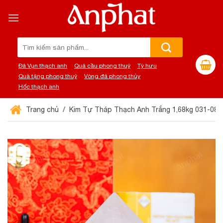
Chuyển
đến
nội
dung
Tìm
kiếm:
Đá Vụn thạch anh
Quả cầu phong thuỷ
Tỳ hưu
Quà tặng phong thuỷ
Vòng đá phong thủy
Hốc thạch anh
Trang chủ
Kim Tự Tháp Thạch Anh Trắng 1,68kg 031-087