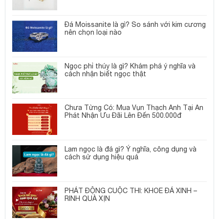
Đá Moissanite là gì? So sánh với kim cương
nên chọn loại nào
Ngọc phỉ thúy là gì? Khám phá ý nghĩa và
cách nhận biết ngọc thật
Chưa Từng Có: Mua Vụn Thạch Anh Tại An
Phát Nhận Ưu Đãi Lên Đến 500.000đ
Lam ngọc là đá gì? Ý nghĩa, công dụng và
cách sử dụng hiệu quả
PHÁT ĐỘNG CUỘC THI: KHOE ĐÁ XINH –
RINH QUÀ XỊN