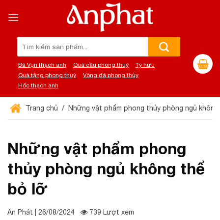
Chuyển
đến
nội
dung
Tìm
kiếm:
Đá Vụn thạch anh
Quả cầu phong thuỷ
Tỳ hưu
Quà tặng phong thuỷ
Vòng đá phong thủy
Hốc thạch anh
Trang chủ
Những vật phẩm phong thủy phòng ngủ không 
Những vật phẩm phong
thủy phòng ngủ không thể
bỏ lỡ
An Phát | 26/08/2024
739 Lượt xem