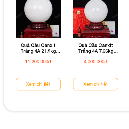
Quả Cầu Canxit
Quả Cầu Canxit
Trắng 4A 21,8kg
Trắng 4A 7,66kg
011-0064A-21,8
011-0064A-7,66
11.200.000
₫
4.000.000
₫
Xem chi tiết
Xem chi tiết