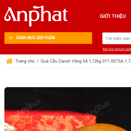
Chuyển
đến
GIỚI THIỆU
nội
dung
Tìm
DANH MỤC SẢN PHẨM
kiếm:
Đá Vụn thạch an
Trang chủ
Quả Cầu Canxit Vàng 5A 1,72kg 011-0075A-1,7