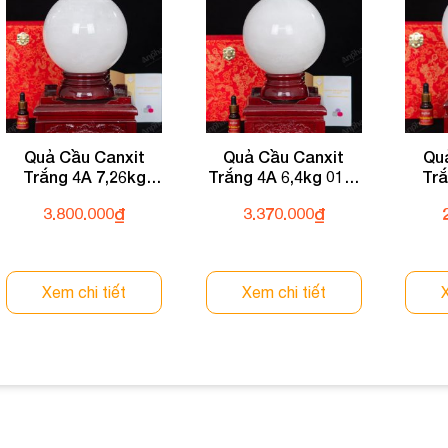
Quả Cầu Canxit
Quả Cầu Canxit
Qu
Trắng 4A 7,26kg
Trắng 4A 6,4kg 011-
Trắ
011-0064A-7,26
0064A-6,4
01
3.800.000
₫
3.370.000
₫
Xem chi tiết
Xem chi tiết