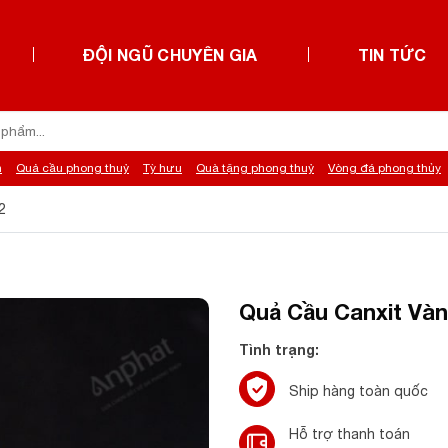
ĐỘI NGŨ CHUYÊN GIA
TIN TỨC
h
Quả cầu phong thuỷ
Tỳ hưu
Quà tặng phong thuỷ
Vòng đá phong thủy
2
Quả Cầu Canxit Vàn
Tình trạng:
Ship hàng toàn quốc
Hỗ trợ thanh toán