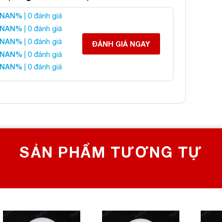
NAN%
| 0 đánh giá
Cầu Canxit Vàng 5A
NAN%
| 0 đánh giá
NAN%
| 0 đánh giá
ĐÁNH GIÁ NGAY
NAN%
| 0 đánh giá
 liên hệ:
NAN%
| 0 đánh giá
 CHỌN SỐ 1 VỀ ĐÁ PHONG THỦY
Bích, Hoàng Mai, Hà Nội
0982 627 166
yanphat@gmail.com
SẢN PHẨM TƯƠNG TỰ