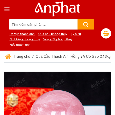
Chuyển
đến
nội
dung
Tìm
kiếm:
Đá Vụn thạch anh
Quả cầu phong thuỷ
Tỳ hưu
Quà tặng phong thuỷ
Vòng đá phong thủy
Hốc thạch anh
Trang chủ
Quả Cầu Thạch Anh Hồng 7A Có Sao 2,13kg 0