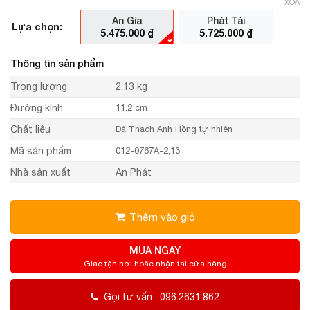
XÓA
An Gia
Phát Tài
Lựa chọn:
5.475.000
₫
5.725.000
₫
Thông tin sản phẩm
Trọng lượng
2.13 kg
Đường kính
11.2 cm
Chất liệu
Đá Thạch Anh Hồng tự nhiên
Mã sản phẩm
012-0767A-2,13
Nhà sản xuất
An Phát
Thêm vào giỏ
MUA NGAY
Giao tận nơi hoặc nhận tại cửa hàng
Gọi tư vấn : 096.2631.862