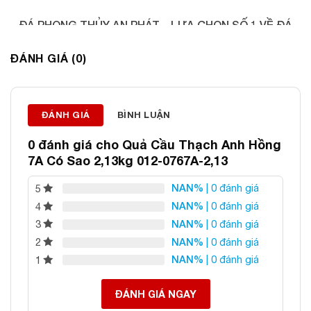
ĐÁ PHONG THỦY AN PHÁT – LỰA CHỌN SỐ 1 VỀ ĐÁ
PHONG THỦY
ĐÁNH GIÁ (0)
Địa chỉ: 60/69 Bùi Huy Bích, Hoàng Mai, Hà Nội
Điện thoại: 0982 627 166
Email:
daphongthuyanphat@gmail.com
ĐÁNH GIÁ
BÌNH LUẬN
0 đánh giá cho
Quả Cầu Thạch Anh Hồng
7A Có Sao 2,13kg 012-0767A-2,13
NAN%
| 0 đánh giá
5
NAN%
| 0 đánh giá
4
NAN%
| 0 đánh giá
3
NAN%
| 0 đánh giá
2
NAN%
| 0 đánh giá
1
ĐÁNH GIÁ NGAY