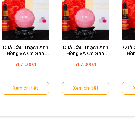
Quả Cầu Thạch Anh
Quả Cầu Thạch Anh
Quả 
Hồng 9A Có Sao
Hồng 9A Có Sao
Hồn
0,21kg 012-0769A-
0,21kg 012-0769A-
0,21
767.000
₫
767.000
₫
0,21
0,21
Xem chi tiết
Xem chi tiết