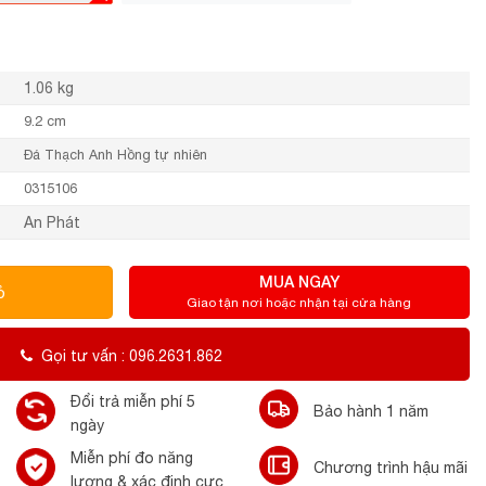
1.06 kg
9.2 cm
Đá Thạch Anh Hồng tự nhiên
0315106
An Phát
MUA NGAY
ỏ
Giao tận nơi hoặc nhận tại cửa hàng
Gọi tư vấn : 096.2631.862
Đổi trả miễn phí 5
Bảo hành 1 năm
ngày
Miễn phí đo năng
Chương trình hậu mãi
lượng & xác định cực