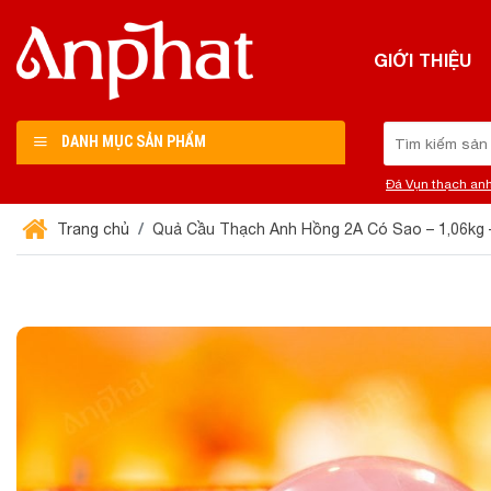
Chuyển
đến
GIỚI THIỆU
nội
dung
Tìm
DANH MỤC SẢN PHẨM
kiếm:
Đá Vụn thạch an
Trang chủ
Quả Cầu Thạch Anh Hồng 2A Có Sao – 1,06kg