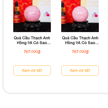
Quả Cầu Thạch Anh
Quả Cầu Thạch Anh
Hồng 9A Có Sao
Hồng 9A Có Sao
0,21kg 012-0769A-
0,21kg 012-0769A-
767.000
₫
767.000
₫
0,21
0,21
Xem chi tiết
Xem chi tiết