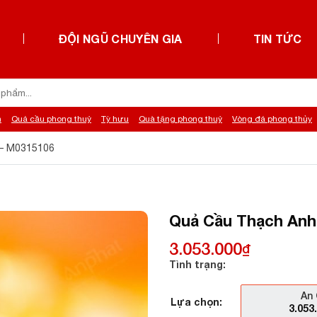
ĐỘI NGŨ CHUYÊN GIA
TIN TỨC
h
Quả cầu phong thuỷ
Tỳ hưu
Quà tặng phong thuỷ
Vòng đá phong thủy
 – M0315106
Quả Cầu Thạch Anh
3.053.000
₫
Tình trạng:
An 
Lựa chọn:
3.053