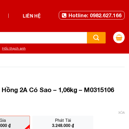
Hotline: 0982.627.166
LIÊN HỆ
Hốc thạch anh
 Hồng 2A Có Sao – 1,06kg – M0315106
XÓA
Gia
Phát Tài
.000
₫
3.248.000
₫