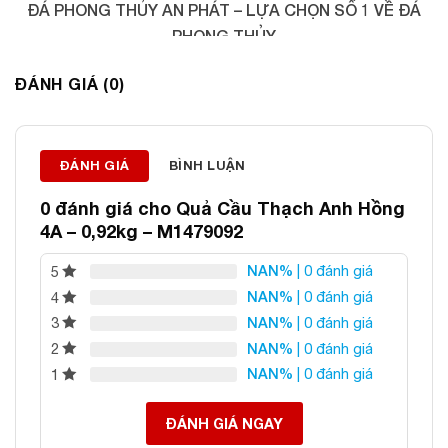
ĐÁ PHONG THỦY AN PHÁT – LỰA CHỌN SỐ 1 VỀ ĐÁ
PHONG THỦY
Địa chỉ: 60/69 Bùi Huy Bích, Hoàng Mai, Hà Nội
ĐÁNH GIÁ (0)
Điện thoại: 0982 627 166
Email:
daphongthuyanphat@gmail.com
ĐÁNH GIÁ
BÌNH LUẬN
0 đánh giá cho
Quả Cầu Thạch Anh Hồng
4A – 0,92kg – M1479092
NAN%
| 0 đánh giá
5
NAN%
| 0 đánh giá
4
NAN%
| 0 đánh giá
3
NAN%
| 0 đánh giá
2
NAN%
| 0 đánh giá
1
ĐÁNH GIÁ NGAY