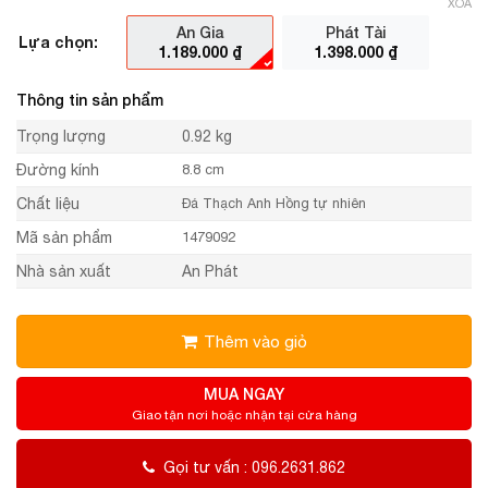
XÓA
An Gia
Phát Tài
Lựa chọn:
1.189.000
₫
1.398.000
₫
Thông tin sản phẩm
Trọng lượng
0.92 kg
Đường kính
8.8 cm
Chất liệu
Đá Thạch Anh Hồng tự nhiên
Mã sản phẩm
1479092
Nhà sản xuất
An Phát
Thêm vào giỏ
MUA NGAY
Giao tận nơi hoặc nhận tại cửa hàng
Gọi tư vấn : 096.2631.862