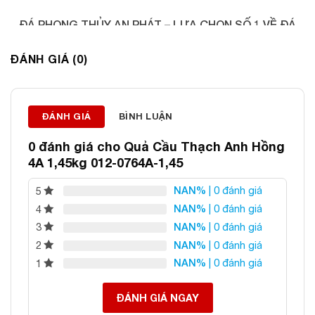
ĐÁ PHONG THỦY AN PHÁT – LỰA CHỌN SỐ 1 VỀ ĐÁ
PHONG THỦY
ĐÁNH GIÁ (0)
Địa chỉ: 60/69 Bùi Huy Bích, Hoàng Mai, Hà Nội
Điện thoại: 0982 627 166
Email:
daphongthuyanphat@gmail.com
ĐÁNH GIÁ
BÌNH LUẬN
0 đánh giá cho
Quả Cầu Thạch Anh Hồng
4A 1,45kg 012-0764A-1,45
NAN%
| 0 đánh giá
5
NAN%
| 0 đánh giá
4
NAN%
| 0 đánh giá
3
NAN%
| 0 đánh giá
2
NAN%
| 0 đánh giá
1
ĐÁNH GIÁ NGAY