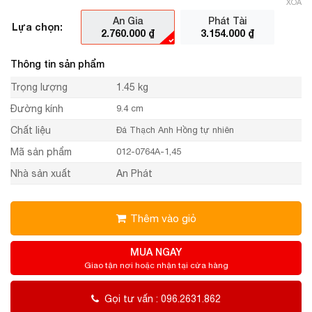
XÓA
An Gia
Phát Tài
Lựa chọn:
2.760.000
₫
3.154.000
₫
Thông tin sản phẩm
Trọng lượng
1.45 kg
Đường kính
9.4 cm
Chất liệu
Đá Thạch Anh Hồng tự nhiên
Mã sản phẩm
012-0764A-1,45
Nhà sản xuất
An Phát
Thêm vào giỏ
MUA NGAY
Giao tận nơi hoặc nhận tại cửa hàng
Gọi tư vấn : 096.2631.862