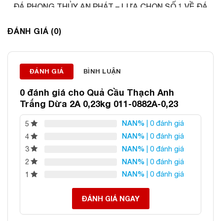
ĐÁ PHONG THỦY AN PHÁT – LỰA CHỌN SỐ 1 VỀ ĐÁ
PHONG THỦY
ĐÁNH GIÁ (0)
Địa chỉ: 60/69 Bùi Huy Bích, Hoàng Mai, Hà Nội
Điện thoại: 0982 627 166
Email:
daphongthuyanphat@gmail.com
ĐÁNH GIÁ
BÌNH LUẬN
0 đánh giá cho
Quả Cầu Thạch Anh
Trắng Dừa 2A 0,23kg 011-0882A-0,23
NAN%
| 0 đánh giá
5
NAN%
| 0 đánh giá
4
NAN%
| 0 đánh giá
3
NAN%
| 0 đánh giá
2
NAN%
| 0 đánh giá
1
ĐÁNH GIÁ NGAY