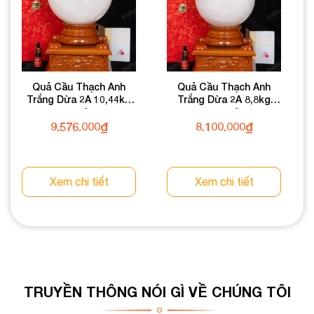
Quả Cầu Thạch Anh
Quả Cầu Thạch Anh
Trắng Dừa 2A 10,44kg
Trắng Dừa 2A 8,8kg
011-0882A-10,44
011-0882A-8,8
9.576.000
₫
8.100.000
₫
Xem chi tiết
Xem chi tiết
TRUYỀN THÔNG NÓI GÌ VỀ CHÚNG TÔI