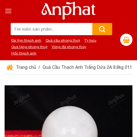
Chuyển
đến
nội
dung
Tìm
kiếm:
Đá Vụn thạch anh
Quả cầu phong thuỷ
Tỳ hưu
Quà tặng phong thuỷ
Vòng đá phong thủy
Hốc thạch anh
Trang chủ
Quả Cầu Thạch Anh Trắng Dừa 2A 8,8kg 011-0