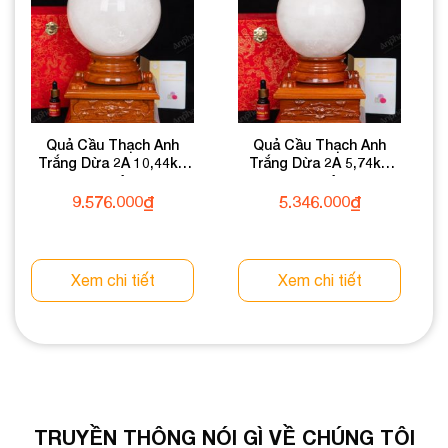
Quả Cầu Thạch Anh
Quả Cầu Thạch Anh
Trắng Dừa 2A 10,44kg
Trắng Dừa 2A 5,74kg
011-0882A-10,44
011-0882A-5,74
9.576.000
₫
5.346.000
₫
Xem chi tiết
Xem chi tiết
TRUYỀN THÔNG NÓI GÌ VỀ CHÚNG TÔI