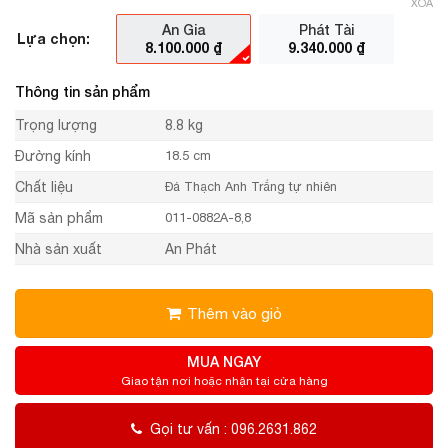
XÓA
An Gia
Phát Tài
Lựa chọn:
8.100.000
₫
9.340.000
₫
Thông tin sản phẩm
Trọng lượng
8.8 kg
Đường kính
18.5 cm
Chất liệu
Đá Thạch Anh Trắng tự nhiên
Mã sản phẩm
011-0882A-8,8
Nhà sản xuất
An Phát
Thêm vào giỏ
MUA NGAY
Giao tận nơi hoặc nhận tại cửa hàng
Gọi tư vấn : 096.2631.862