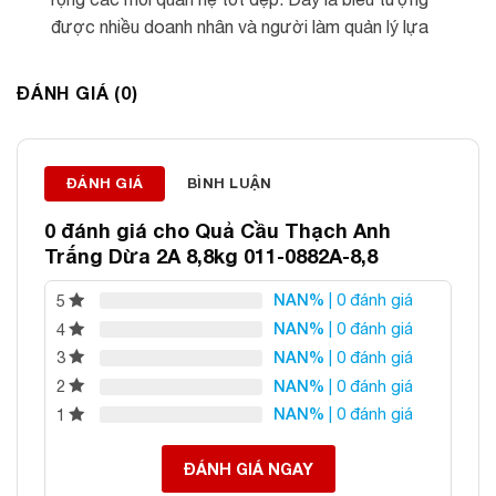
được nhiều doanh nhân và người làm quản lý lựa
chọn để nuôi dưỡng tư duy sáng suốt và sự nghiệp
hanh thông.
ĐÁNH GIÁ (0)
Vị trí đặt
: Nên đặt quả cầu tại bàn làm việc, phòng
khách, phòng họp hoặc quầy lễ tân để tăng cường
sinh khí và tạo điểm nhấn sang trọng cho không gian.
ĐÁNH GIÁ
BÌNH LUẬN
Ưu tiên đặt ở vị trí sạch sẽ, cao ráo và phù hợp với
0 đánh giá cho
Quả Cầu Thạch Anh
cung vị phong thủy của gia chủ để phát huy tối đa ý
Trắng Dừa 2A 8,8kg 011-0882A-8,8
nghĩa.
NAN%
| 0 đánh giá
5
NAN%
| 0 đánh giá
4
About
Latest Posts
NAN%
| 0 đánh giá
3
NAN%
| 0 đánh giá
2
NAN%
| 0 đánh giá
1
ĐÁNH GIÁ NGAY