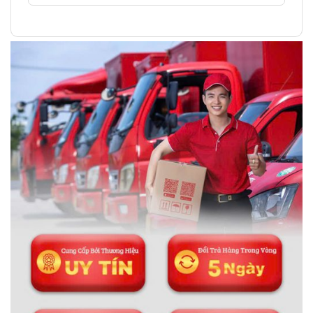
Thông tin liên hệ:
ĐÁ PHONG THỦY AN PHÁT – LỰA CHỌN SỐ 1 VỀ ĐÁ
PHONG THỦY
Địa chỉ: 60/69 Bùi Huy Bích, Hoàng Mai, Hà Nội
Điện thoại: 0982 627 166
Email:
daphongthuyanphat@gmail.com