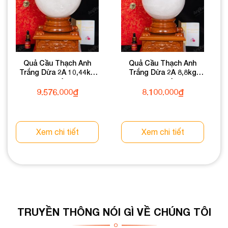
Quả Cầu Thạch Anh
Quả Cầu Thạch Anh
Trắng Dừa 2A 10,44kg
Trắng Dừa 2A 8,8kg
011-0882A-10,44
011-0882A-8,8
9.576.000
₫
8.100.000
₫
Xem chi tiết
Xem chi tiết
TRUYỀN THÔNG NÓI GÌ VỀ CHÚNG TÔI