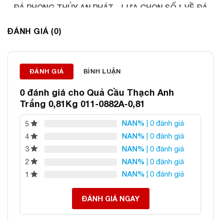
ĐÁ PHONG THỦY AN PHÁT – LỰA CHỌN SỐ 1 VỀ ĐÁ
PHONG THỦY
ĐÁNH GIÁ (0)
Địa chỉ: 60/69 Bùi Huy Bích, Hoàng Mai, Hà Nội
Điện thoại: 0982 627 166
Email:
daphongthuyanphat@gmail.com
ĐÁNH GIÁ
BÌNH LUẬN
0 đánh giá cho
Quả Cầu Thạch Anh
Trắng 0,81Kg 011-0882A-0,81
NAN%
| 0 đánh giá
5
NAN%
| 0 đánh giá
4
NAN%
| 0 đánh giá
3
NAN%
| 0 đánh giá
2
NAN%
| 0 đánh giá
1
ĐÁNH GIÁ NGAY