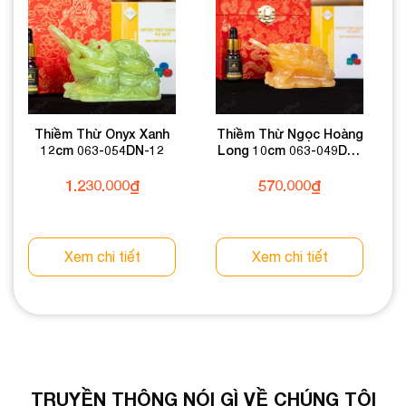
Thiềm Thừ Onyx Xanh
Thiềm Thừ Ngọc Hoàng
12cm 063-054DN-12
Long 10cm 063-049DN-
10
1.230.000
₫
570.000
₫
Xem chi tiết
Xem chi tiết
TRUYỀN THÔNG NÓI GÌ VỀ CHÚNG TÔI