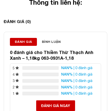
Thông tin liên hệ:
ĐÁ PHONG THỦY AN PHÁT – LỰA CHỌN SỐ 1 VỀ ĐÁ
ĐÁNH GIÁ (0)
PHONG THỦY
Địa chỉ: 60/69 Bùi Huy Bích, Hoàng Mai, Hà Nội
Điện thoại: 0982 627 166
Email:
daphongthuyanphat@gmail.com
ĐÁNH GIÁ
BÌNH LUẬN
0 đánh giá cho
Thiềm Thừ Thạch Anh
Xanh – 1,18kg 063-0931A-1,18
NAN%
| 0 đánh giá
5
NAN%
| 0 đánh giá
4
NAN%
| 0 đánh giá
3
NAN%
| 0 đánh giá
2
NAN%
| 0 đánh giá
1
ĐÁNH GIÁ NGAY