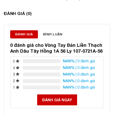
PHONG THỦY
Địa chỉ: 60/69 Bùi Huy Bích, Hoàng Mai, Hà Nội
ĐÁNH GIÁ (0)
Điện thoại: 0982 627 166
Email:
daphongthuyanphat@gmail.com
ĐÁNH GIÁ
BÌNH LUẬN
0 đánh giá cho
Vòng Tay Bản Liền Thạch
Anh Dâu Tây Hồng 1A 56 Ly 107-0721A-56
NAN%
| 0 đánh giá
5
NAN%
| 0 đánh giá
4
NAN%
| 0 đánh giá
3
NAN%
| 0 đánh giá
2
NAN%
| 0 đánh giá
1
ĐÁNH GIÁ NGAY