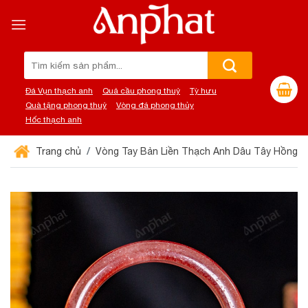
Chuyển
đến
nội
dung
Tìm
kiếm:
Đá Vụn thạch anh
Quả cầu phong thuỷ
Tỳ hưu
Quà tặng phong thuỷ
Vòng đá phong thủy
Hốc thạch anh
Trang chủ
Vòng Tay Bản Liền Thạch Anh Dâu Tây Hồng 1