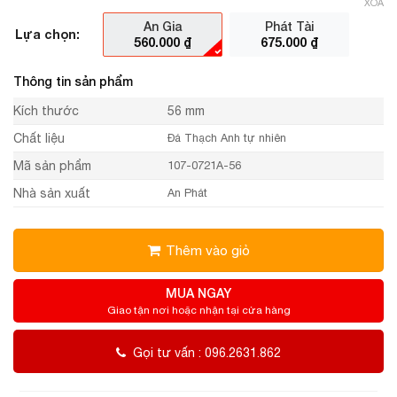
XÓA
An Gia
Phát Tài
Lựa chọn:
560.000
₫
675.000
₫
Thông tin sản phẩm
Kích thước
56 mm
Chất liệu
Đá Thạch Anh tự nhiên
Mã sản phẩm
107-0721A-56
Nhà sản xuất
An Phát
Thêm vào giỏ
MUA NGAY
Giao tận nơi hoặc nhận tại cửa hàng
Gọi tư vấn : 096.2631.862