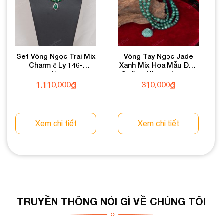
Set Vòng Ngọc Trai Mix
Vòng Tay Ngọc Jade
Charm 8 Ly 146-
Xanh Mix Hoa Mẫu Đơn
055V01-8
Cuốn 3 Vòng 6 Ly 080-
050V06-6
1.110.000
₫
310.000
₫
Xem chi tiết
Xem chi tiết
TRUYỀN THÔNG NÓI GÌ VỀ CHÚNG TÔI