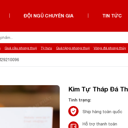
ĐỘI NGŨ CHUYÊN GIA
TIN TỨC
h
Quả cầu phong thuỷ
Tỳ hưu
Quà tặng phong thuỷ
Vòng đá phong thủy
 M29210096
Kim Tự Tháp Đá Th
Tình trạng:
Ship hàng toàn quốc
Hỗ trợ thanh toán