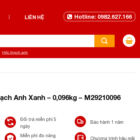
Hotline: 0982.627.166
LIÊN HỆ
Hốc thạch anh
ạch Anh Xanh – 0,096kg – M29210096
Đổi trả miễn phí 5
Bảo hành 1 năm
ngày
Miễn phí đo năng
Chương trình hậu mãi