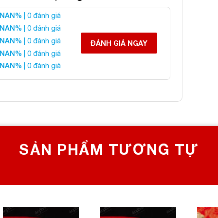
NAN%
| 0 đánh giá
háp Đá Thạch Anh Xanh
NAN%
| 0 đánh giá
NAN%
| 0 đánh giá
ĐÁNH GIÁ NGAY
NAN%
| 0 đánh giá
 liên hệ:
NAN%
| 0 đánh giá
 CHỌN SỐ 1 VỀ ĐÁ PHONG THỦY
Bích, Hoàng Mai, Hà Nội
0982 627 166
yanphat@gmail.com
SẢN PHẨM TƯƠNG TỰ