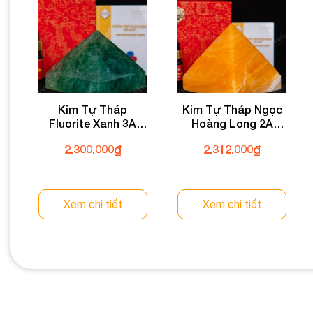
Kim Tự Tháp
Kim Tự Tháp Ngọc
Fluorite Xanh 3A
Hoàng Long 2A
1,48kg 031-0133A-
2,48kg 031-0492A-
2.300.000
₫
2.312.000
₫
1,48
2,48
Xem chi tiết
Xem chi tiết