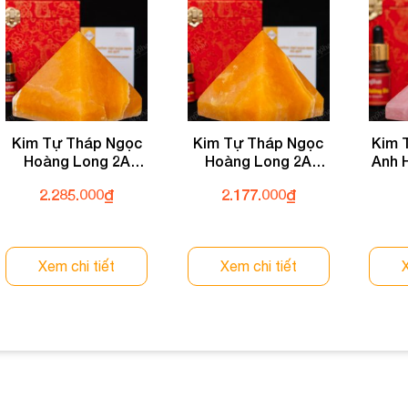
Kim Tự Tháp Ngọc
Kim Tự Tháp Ngọc
Kim 
Hoàng Long 2A
Hoàng Long 2A
Anh 
2,45kg 031-0492A-
2,33kg 031-0492A-
03
2.285.000
₫
2.177.000
₫
2,45
2,33
Xem chi tiết
Xem chi tiết