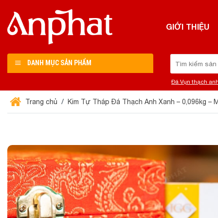
Chuyển
đến
GIỚI THIỆU
nội
dung
Tìm
DANH MỤC SẢN PHẨM
kiếm:
Đá Vụn thạch an
Trang chủ
Kim Tự Tháp Đá Thạch Anh Xanh – 0,096kg –