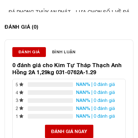
ĐÁ PHONG THỦY AN PHÁT – LỰA CHỌN SỐ 1 VỀ ĐÁ
PHONG THỦY
ĐÁNH GIÁ (0)
Địa chỉ: 60/69 Bùi Huy Bích, Hoàng Mai, Hà Nội
Điện thoại: 0982 627 166
Email:
daphongthuyanphat@gmail.com
ĐÁNH GIÁ
BÌNH LUẬN
0 đánh giá cho
Kim Tự Tháp Thạch Anh
Hồng 2A 1,29kg 031-0762A-1.29
NAN%
| 0 đánh giá
5
NAN%
| 0 đánh giá
4
NAN%
| 0 đánh giá
3
NAN%
| 0 đánh giá
2
NAN%
| 0 đánh giá
1
ĐÁNH GIÁ NGAY