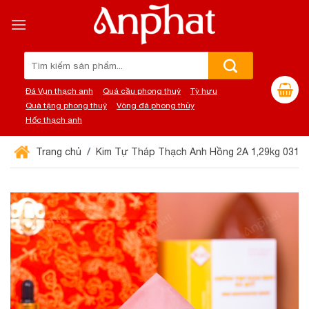
Chuyển
đến
nội
dung
Tìm
kiếm:
Đá Vụn thạch anh
Quả cầu phong thuỷ
Tỳ hưu
Quà tặng phong thuỷ
Vòng đá phong thủy
Hốc thạch anh
Trang chủ
Kim Tự Tháp Thạch Anh Hồng 2A 1,29kg 031-0