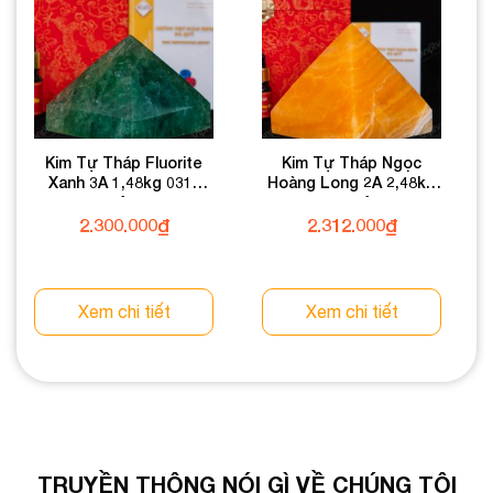
Kim Tự Tháp Fluorite
Kim Tự Tháp Ngọc
Xanh 3A 1,48kg 031-
Hoàng Long 2A 2,48kg
0133A-1,48
031-0492A-2,48
2.300.000
₫
2.312.000
₫
Xem chi tiết
Xem chi tiết
TRUYỀN THÔNG NÓI GÌ VỀ CHÚNG TÔI