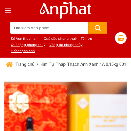
Chuyển
đến
nội
dung
Tìm
kiếm:
Đá Vụn thạch anh
Quả cầu phong thuỷ
Tỳ hưu
Quà tặng phong thuỷ
Vòng đá phong thủy
Hốc thạch anh
Trang chủ
Kim Tự Tháp Thạch Anh Xanh 1A 0,15kg 031-0