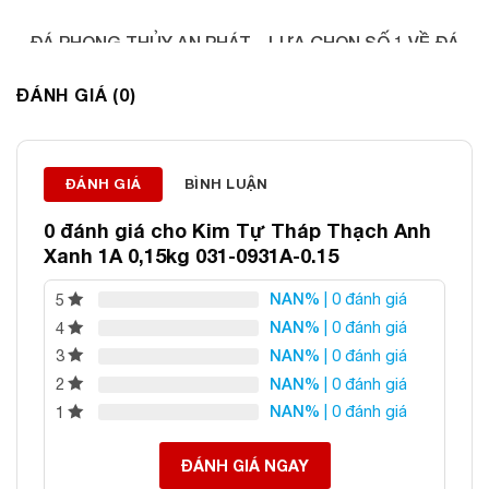
ĐÁ PHONG THỦY AN PHÁT – LỰA CHỌN SỐ 1 VỀ ĐÁ
PHONG THỦY
ĐÁNH GIÁ (0)
Địa chỉ: 60/69 Bùi Huy Bích, Hoàng Mai, Hà Nội
Điện thoại: 0982 627 166
Email:
daphongthuyanphat@gmail.com
ĐÁNH GIÁ
BÌNH LUẬN
0 đánh giá cho
Kim Tự Tháp Thạch Anh
Xanh 1A 0,15kg 031-0931A-0.15
NAN%
| 0 đánh giá
5
NAN%
| 0 đánh giá
4
NAN%
| 0 đánh giá
3
NAN%
| 0 đánh giá
2
NAN%
| 0 đánh giá
1
ĐÁNH GIÁ NGAY