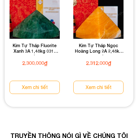
Kim Tự Tháp Fluorite
Kim Tự Tháp Ngọc
Xanh 3A 1,48kg 031-
Hoàng Long 2A 2,48kg
0133A-1,48
031-0492A-2,48
2.300.000
₫
2.312.000
₫
Xem chi tiết
Xem chi tiết
TRUYỀN THÔNG NÓI GÌ VỀ CHÚNG TÔI