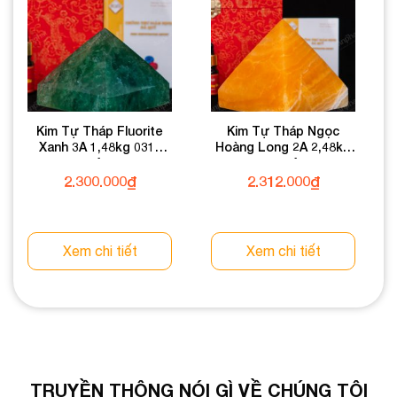
Kim Tự Tháp Fluorite
Kim Tự Tháp Ngọc
Xanh 3A 1,48kg 031-
Hoàng Long 2A 2,48kg
0133A-1,48
031-0492A-2,48
2.300.000
₫
2.312.000
₫
Xem chi tiết
Xem chi tiết
TRUYỀN THÔNG NÓI GÌ VỀ CHÚNG TÔI