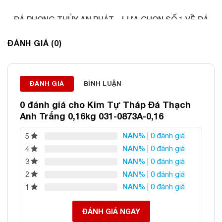
ĐÁ PHONG THỦY AN PHÁT – LỰA CHỌN SỐ 1 VỀ ĐÁ
PHONG THỦY
ĐÁNH GIÁ (0)
Địa chỉ: 60/69 Bùi Huy Bích, Hoàng Mai, Hà Nội
Điện thoại: 0982 627 166
Email:
daphongthuyanphat@gmail.com
ĐÁNH GIÁ
BÌNH LUẬN
0 đánh giá cho
Kim Tự Tháp Đá Thạch
Anh Trắng 0,16kg 031-0873A-0,16
NAN%
| 0 đánh giá
5
NAN%
| 0 đánh giá
4
NAN%
| 0 đánh giá
3
NAN%
| 0 đánh giá
2
NAN%
| 0 đánh giá
1
ĐÁNH GIÁ NGAY