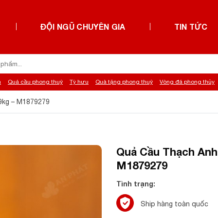
ĐỘI NGŨ CHUYÊN GIA
TIN TỨC
h
Quả cầu phong thuỷ
Tỳ hưu
Quà tặng phong thuỷ
Vòng đá phong thủy
79kg – M1879279
Quả Cầu Thạch Anh X
M1879279
Tình trạng:
Ship hàng toàn quốc