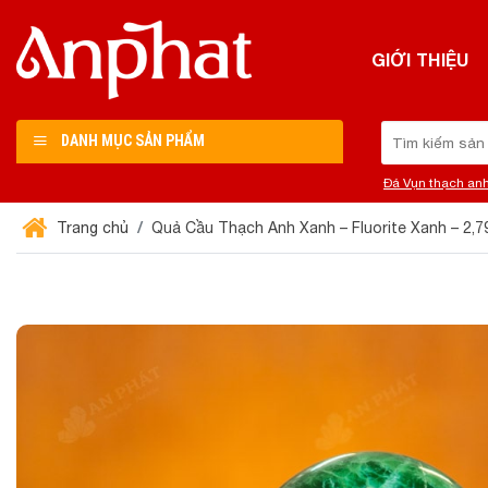
Chuyển
đến
GIỚI THIỆU
nội
dung
Tìm
DANH MỤC SẢN PHẨM
kiếm:
Đá Vụn thạch an
Trang chủ
Quả Cầu Thạch Anh Xanh – Fluorite Xanh – 2,