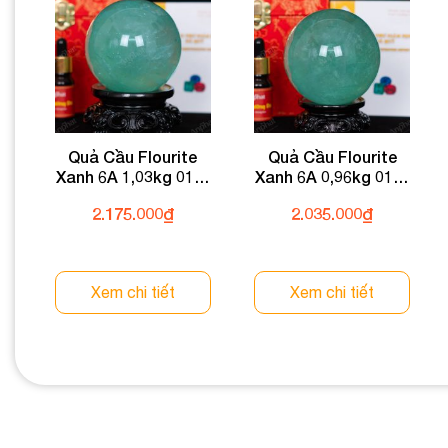
Quả Cầu Flourite
Quả Cầu Flourite
Xanh 6A 1,03kg 011-
Xanh 6A 0,96kg 011-
0136A-1,03
0136A-0,96
2.175.000
₫
2.035.000
₫
Xem chi tiết
Xem chi tiết