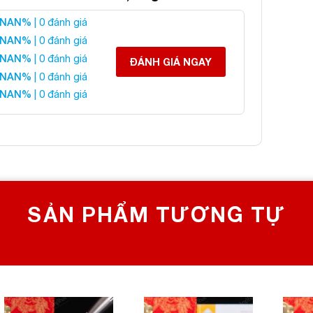
NAN%
| 0 đánh giá
ầu đá Fluorite xanh
NAN%
| 0 đánh giá
NAN%
| 0 đánh giá
ĐÁNH GIÁ NGAY
NAN%
| 0 đánh giá
 liên hệ:
NAN%
| 0 đánh giá
 CHỌN SỐ 1 VỀ ĐÁ PHONG THỦY
Bích, Hoàng Mai, Hà Nội
0982 627 166
yanphat@gmail.com
SẢN PHẨM TƯƠNG TỰ