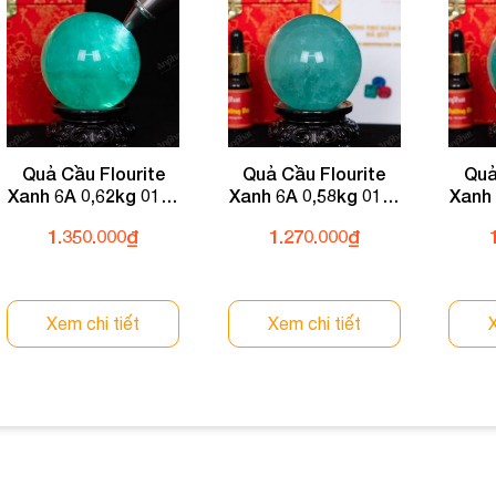
Quả Cầu Flourite
Quả Cầu Flourite
Quả
Xanh 6A 0,62kg 011-
Xanh 6A 0,58kg 011-
Xanh 
0136A-0,62
0136A-0,58
1.350.000
₫
1.270.000
₫
Xem chi tiết
Xem chi tiết