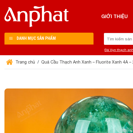
Chuyển
đến
GIỚI THIỆU
nội
dung
Tìm
DANH MỤC SẢN PHẨM
kiếm:
Đá Vụn thạch an
Trang chủ
Quả Cầu Thạch Anh Xanh – Fluorite Xanh 4A –