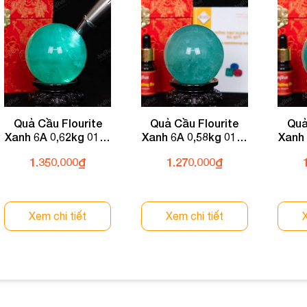
Quả Cầu Flourite
Quả Cầu Flourite
Quả
Xanh 6A 0,62kg 011-
Xanh 6A 0,58kg 011-
Xanh 
0136A-0,62
0136A-0,58
1.350.000
₫
1.270.000
₫
Xem chi tiết
Xem chi tiết