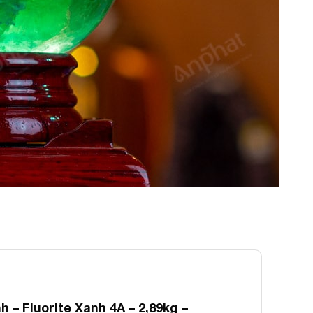
– Fluorite Xanh 4A – 2,89kg –