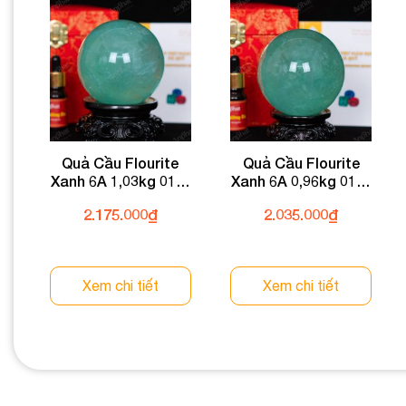
Quả Cầu Flourite
Quả Cầu Flourite
Xanh 6A 1,03kg 011-
Xanh 6A 0,96kg 011-
0136A-1,03
0136A-0,96
2.175.000
₫
2.035.000
₫
Xem chi tiết
Xem chi tiết