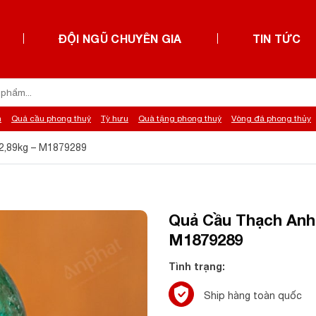
ĐỘI NGŨ CHUYÊN GIA
TIN TỨC
h
Quả cầu phong thuỷ
Tỳ hưu
Quà tặng phong thuỷ
Vòng đá phong thủy
 2,89kg – M1879289
Quả Cầu Thạch Anh X
M1879289
Tình trạng:
Ship hàng toàn quốc